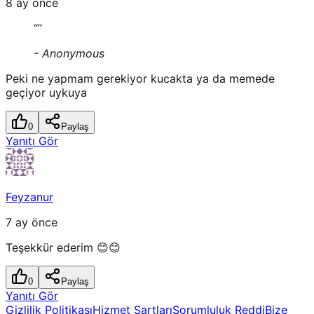
8 ay önce
“
”
-
Anonymous
Peki ne yapmam gerekiyor kucakta ya da memede
geçiyor uykuya
0
Paylaş
Yanıtı Gör
Feyzanur
7 ay önce
Teşekkür ederim 😊😊
0
Paylaş
Yanıtı Gör
Gizlilik Politikası
Hizmet Şartları
Sorumluluk Reddi
Bize