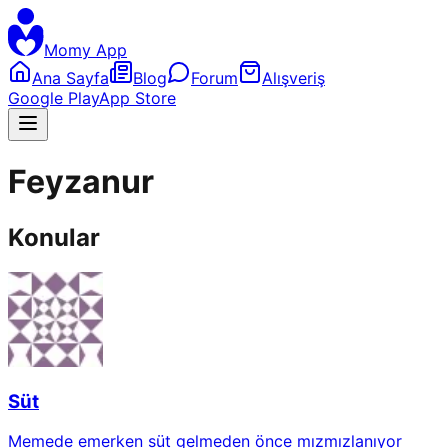
Momy App
Ana Sayfa
Blog
Forum
Alışveriş
Google Play
App Store
Feyzanur
Konular
Süt
Memede emerken süt gelmeden önce mızmızlanıyor