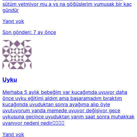
sütüm yetmiyor mu a vs na göğüslerim yumuşak bir kaç
gündür
Yanıt yok
Son gönderi:
7 ay önce
Uyku
Merhaba 5 aylık bebeğim var kucağımda uyuyor daha
önce uyku eğitimi aldım ama başaramadım bıraktım
kucağımda uyuduktan sonra ayağıma alıp öyle
uyutuyorum yanda memede uyuyor değişiyor gece
uykusuna geçince uyuduktan yarım saat sonra muhakkak
uyanıyor nedeni nedir😮‍💨😮‍💨
Yanıt yok