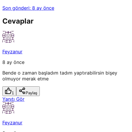
Son gönderi:
8 ay önce
Cevaplar
Feyzanur
8 ay önce
Bende o zaman başladım tadım yaptırabilirsin bişey
olmuyor merak etme
1
Paylaş
Yanıtı Gör
Feyzanur