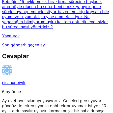
Bebeğim 15 aylık emzik bıraktırma sürecine başladık
ama böyle olunca bu sefer beni emzik yapıyor gece
sürekli uyanıp emmek istiyor bazen emzirip koysam bile
uyumuyor uyumak için yine emmek istiyor. Ne
yapacağım bilmiyorum uyku kalitem çok etkilendi sizler
bu süreci nasıl yönettiniz ?
Yanıt yok
Son gönderi:
geçen ay
Cevaplar
nisanur.biyik
6 ay önce
Ay evet aynı sıkıntıyı yaşıyoruz. Geceleri geç uyuyor
gündüz de erken uyansa dahi tekrar uyumak istiyor. 10
aylık oldu sayılır uykusu karmakarışık bir hal aldı başa