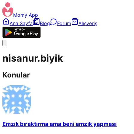
Momy App
Ana Sayfa
Blog
Forum
Alışveriş
nisanur.biyik
Konular
Emzik bıraktırma ama beni emzik yapması