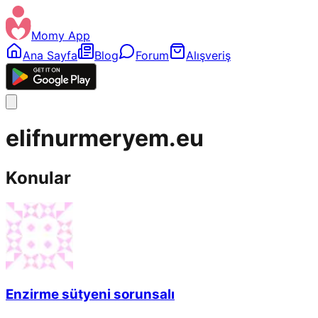
Momy App
Ana Sayfa
Blog
Forum
Alışveriş
elifnurmeryem.eu
Konular
Enzirme sütyeni sorunsalı