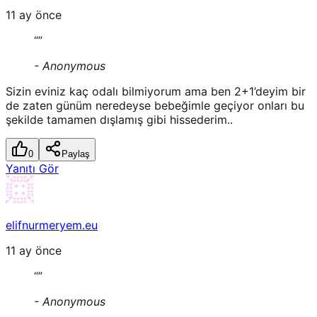
11 ay önce
“
”
-
Anonymous
Sizin eviniz kaç odalı bilmiyorum ama ben 2+1’deyim bir
de zaten günüm neredeyse bebeğimle geçiyor onları bu
şekilde tamamen dışlamış gibi hissederim..
0
Paylaş
Yanıtı Gör
elifnurmeryem.eu
11 ay önce
“
”
-
Anonymous