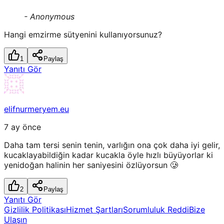
-
Anonymous
Hangi emzirme sütyenini kullanıyorsunuz?
1
Paylaş
Yanıtı Gör
elifnurmeryem.eu
7 ay önce
Daha tam tersi senin tenin, varlığın ona çok daha iyi gelir,
kucaklayabildiğin kadar kucakla öyle hızlı büyüyorlar ki
yenidoğan halinin her saniyesini özlüyorsun 🥲
2
Paylaş
Yanıtı Gör
Gizlilik Politikası
Hizmet Şartları
Sorumluluk Reddi
Bize
Ulaşın