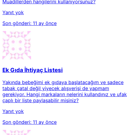
Muadillerden hangilerini kullanıyorsunuz?
Yanıt yok
Son gönderi:
11 ay önce
Ek Gıda İhtiyaç Listesi
Yakında bebeğimi ek gıdaya başlatacağım ve sadece
tabak çatal değil yiyecek alışverişi de yapmam
gerekiyor. Hangi markaların nelerini kullandınız ve ufak
çaplı bir liste paylaşabilir misiniz?
Yanıt yok
Son gönderi:
11 ay önce