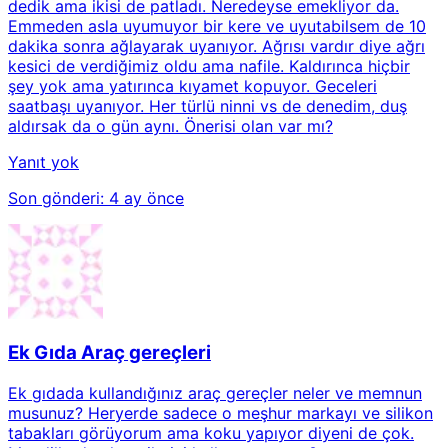
dedik ama ikisi de patladı. Neredeyse emekliyor da.
Emmeden asla uyumuyor bir kere ve uyutabilsem de 10
dakika sonra ağlayarak uyanıyor. Ağrısı vardır diye ağrı
kesici de verdiğimiz oldu ama nafile. Kaldırınca hiçbir
şey yok ama yatırınca kıyamet kopuyor. Geceleri
saatbaşı uyanıyor. Her türlü ninni vs de denedim, duş
aldırsak da o gün aynı. Önerisi olan var mı?
Yanıt yok
Son gönderi:
4 ay önce
Ek Gıda Araç gereçleri
Ek gıdada kullandığınız araç gereçler neler ve memnun
musunuz? Heryerde sadece o meşhur markayı ve silikon
tabakları görüyorum ama koku yapıyor diyeni de çok.