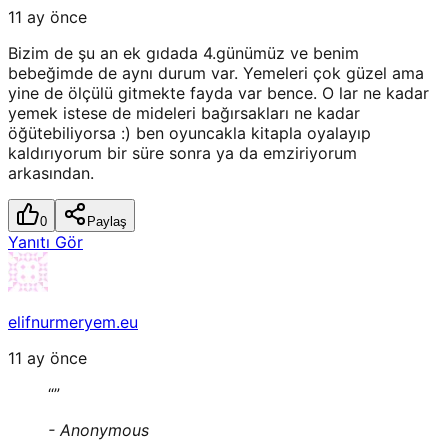
11 ay önce
Bizim de şu an ek gıdada 4.günümüz ve benim
bebeğimde de aynı durum var. Yemeleri çok güzel ama
yine de ölçülü gitmekte fayda var bence. O lar ne kadar
yemek istese de mideleri bağırsakları ne kadar
öğütebiliyorsa :) ben oyuncakla kitapla oyalayıp
kaldırıyorum bir süre sonra ya da emziriyorum
arkasından.
0
Paylaş
Yanıtı Gör
elifnurmeryem.eu
11 ay önce
“
”
-
Anonymous