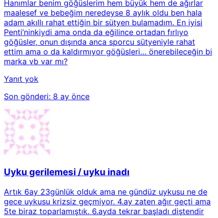
Hanımlar benim göğüslerim hem büyük hem de ağırlar
maalesef ve bebeğim neredeyse 8 aylık oldu ben hala
adam akıllı rahat ettiğin bir sütyen bulamadım. En iyisi
Penti’ninkiydi ama onda da eğilince ortadan fırlıyo
göğüsler, onun dışında anca sporcu sütyeniyle rahat
ettim ama o da kaldırmıyor göğüsleri… önerebileceğin bi
marka vb var mı?
Yanıt yok
Son gönderi:
8 ay önce
Uyku gerilemesi / uyku inadı
Artık 6ay 23günlük olduk ama ne gündüz uykusu ne de
gece uykusu krizsiz geçmiyor. 4.ay zaten ağır geçti ama
5te biraz toparlamıştık. 6.ayda tekrar başladı diştendir