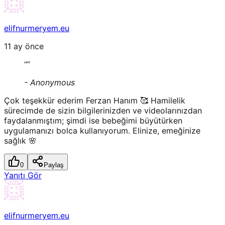
elifnurmeryem.eu
11 ay önce
“
”
-
Anonymous
Çok teşekkür ederim Ferzan Hanım 🥰 Hamilelik
sürecimde de sizin bilgilerinizden ve videolarınızdan
faydalanmıştım; şimdi ise bebeğimi büyütürken
uygulamanızı bolca kullanıyorum. Elinize, emeğinize
sağlık 🌸
0
Paylaş
Yanıtı Gör
elifnurmeryem.eu