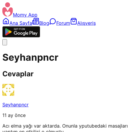
Momy App
Ana Sayfa
Blog
Forum
Alışveriş
Seyhanpncr
Cevaplar
Seyhanpncr
11 ay önce
Acı elma yağı var aktarda. Onunla yputubedaki masajları
yaptım en etkilisi o olmuştu.