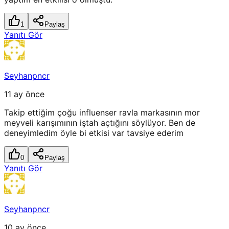
1
Paylaş
Yanıtı Gör
Seyhanpncr
11 ay önce
Takip ettiğim çoğu influenser ravla markasının mor
meyveli karışımının iştah açtığını söylüyor. Ben de
deneyimledim öyle bi etkisi var tavsiye ederim
0
Paylaş
Yanıtı Gör
Seyhanpncr
10 ay önce