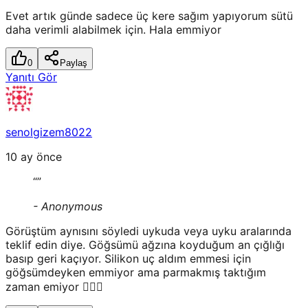
Evet artık günde sadece üç kere sağım yapıyorum sütü
daha verimli alabilmek için. Hala emmiyor
0
Paylaş
Yanıtı Gör
senolgizem8022
10 ay önce
“
”
-
Anonymous
Görüştüm aynısını söyledi uykuda veya uyku aralarında
teklif edin diye. Göğsümü ağzına koyduğum an çığlığı
basıp geri kaçıyor. Silikon uç aldım emmesi için
göğsümdeyken emmiyor ama parmakmış taktığım
zaman emiyor 🤦🏻‍♀️