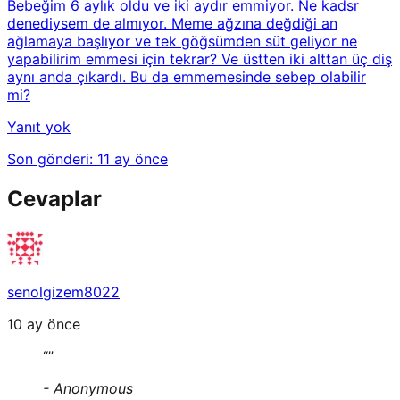
Bebeğim 6 aylık oldu ve iki aydır emmiyor. Ne kadsr
denediysem de almıyor. Meme ağzına değdiği an
ağlamaya başlıyor ve tek göğsümden süt geliyor ne
yapabilirim emmesi için tekrar? Ve üstten iki alttan üç diş
aynı anda çıkardı. Bu da emmemesinde sebep olabilir
mi?
Yanıt yok
Son gönderi:
11 ay önce
Cevaplar
senolgizem8022
10 ay önce
“
”
-
Anonymous