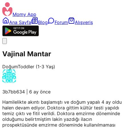
Momy App
Ana Sayfa
Blog
Forum
Alışveriş
Vajinal Mantar
Doğum
Toddler (1-3 Yaş)
3b7bb634
|
6 ay önce
Hamilelikte akıntı başlamıştı ve doğum yapalı 4 ay oldu
halen devam ediyor. Doktora gittim kültür testi yapıldı
temiz çıktı ve fitil verildi. Doktora emzirme döneminde
olduğumu belirtmiştim lakin yazdığı ilacın
prospektüsünde emzirme döneminde kullanılmaması