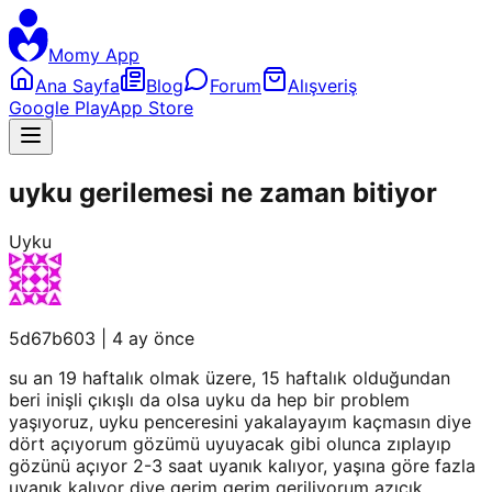
Momy App
Ana Sayfa
Blog
Forum
Alışveriş
Google Play
App Store
uyku gerilemesi ne zaman bitiyor
Uyku
5d67b603
|
4 ay önce
su an 19 haftalık olmak üzere, 15 haftalık olduğundan
beri inişli çıkışlı da olsa uyku da hep bir problem
yaşıyoruz, uyku penceresini yakalayayım kaçmasın diye
dört açıyorum gözümü uyuyacak gibi olunca zıplayıp
gözünü açıyor 2-3 saat uyanık kalıyor, yaşına göre fazla
uyanık kalıyor diye gerim gerim geriliyorum azıcık