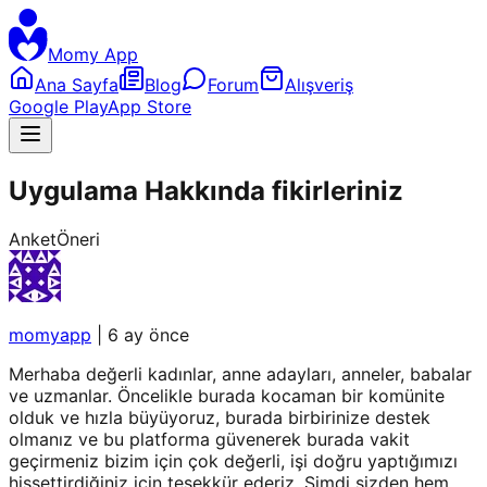
Momy App
Ana Sayfa
Blog
Forum
Alışveriş
Google Play
App Store
Uygulama Hakkında fikirleriniz
Anket
Öneri
momyapp
|
6 ay önce
Merhaba değerli kadınlar, anne adayları, anneler, babalar
ve uzmanlar. Öncelikle burada kocaman bir komünite
olduk ve hızla büyüyoruz, burada birbirinize destek
olmanız ve bu platforma güvenerek burada vakit
geçirmeniz bizim için çok değerli, işi doğru yaptığımızı
hissettirdiğiniz için teşekkür ederiz. Şimdi sizden hem