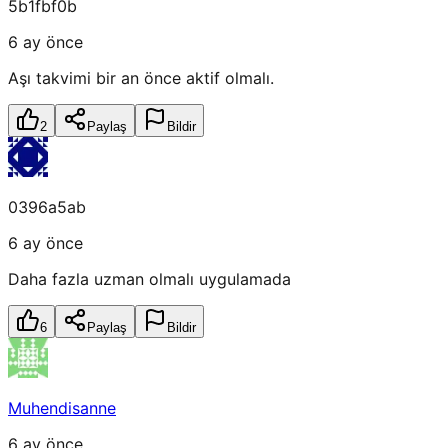
5b1fbf0b
6 ay önce
Aşı takvimi bir an önce aktif olmalı.
2
Paylaş
Bildir
0396a5ab
6 ay önce
Daha fazla uzman olmalı uygulamada
6
Paylaş
Bildir
Muhendisanne
6 ay önce