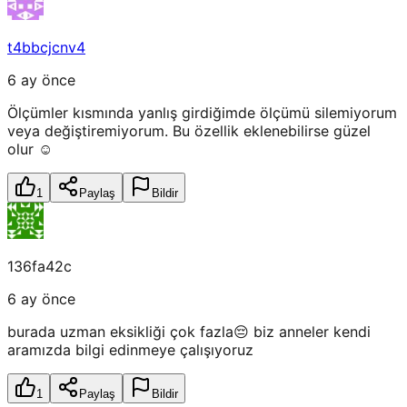
t4bbcjcnv4
6 ay önce
Ölçümler kısmında yanlış girdiğimde ölçümü silemiyorum
veya değiştiremiyorum. Bu özellik eklenebilirse güzel
olur ☺️
1
Paylaş
Bildir
136fa42c
6 ay önce
burada uzman eksikliği çok fazla😔 biz anneler kendi
aramızda bilgi edinmeye çalışıyoruz
1
Paylaş
Bildir