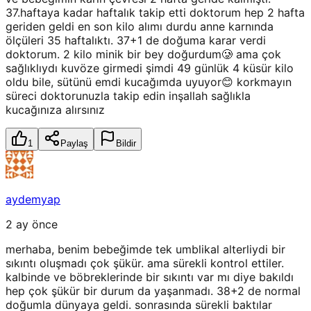
37.haftaya kadar haftalık takip etti doktorum hep 2 hafta
geriden geldi en son kilo alımı durdu anne karnında
ölçüleri 35 haftalıktı. 37+1 de doğuma karar verdi
doktorum. 2 kilo minik bir bey doğurdum🥲 ama çok
sağlıklıydı kuvöze girmedi şimdi 49 günlük 4 küsür kilo
oldu bile, sütünü emdi kucağımda uyuyor😊 korkmayın
süreci doktorunuzla takip edin inşallah sağlıkla
kucağınıza alırsınız
1
Paylaş
Bildir
aydemyap
2 ay önce
merhaba, benim bebeğimde tek umblikal alterliydi bir
sıkıntı oluşmadı çok şükür. ama sürekli kontrol ettiler.
kalbinde ve böbreklerinde bir sıkıntı var mı diye bakıldı
hep çok şükür bir durum da yaşanmadı. 38+2 de normal
doğumla dünyaya geldi. sonrasında sürekli baktılar