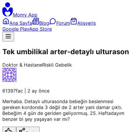
Momy App
Ana Sayfa
Blog
Forum
Alışveriş
Google Play
App Store
Tek umbilikal arter-detaylı ulturason
Doktor & Hastane
Riskli Gebelik
61397fac
|
2 ay önce
Merhaba. Detaylı ulturasonda bebeğin beslenmesi
gereken kordonda 3 değil de 2 arter yani damar çıktı.
Bebeğim 4 gün de geriden geliyormuş. 25. Haftadayım
benzer bi şey yaşayan var mı?