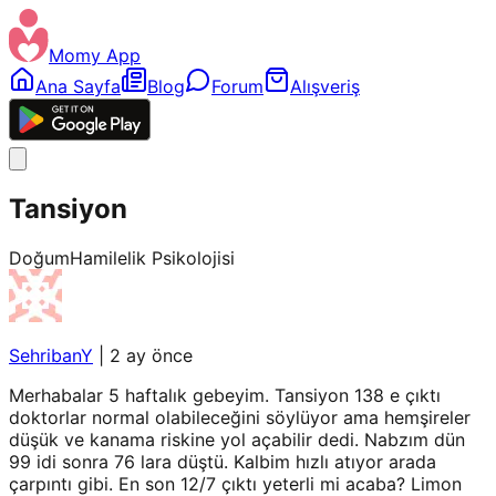
Momy App
Ana Sayfa
Blog
Forum
Alışveriş
Tansiyon
Doğum
Hamilelik Psikolojisi
SehribanY
|
2 ay önce
Merhabalar 5 haftalık gebeyim. Tansiyon 138 e çıktı
doktorlar normal olabileceğini söylüyor ama hemşireler
düşük ve kanama riskine yol açabilir dedi. Nabzım dün
99 idi sonra 76 lara düştü. Kalbim hızlı atıyor arada
çarpıntı gibi. En son 12/7 çıktı yeterli mi acaba? Limon