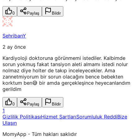
0
Paylaş
Bildir
SehribanY
2 ay önce
Kardiyoloji doktoruna görünmemi istediler. Kalbimde
sorun yokmuş fakat tansiyon aleti almamı istedi nolur
nolmaz diye holter de takıp inceleyecekler. Ama
zannetmiyorum bir sorun olacağını bence bebekten
korktum ben😅 bir amda gerçekleşince heyecanlandım
gerildim
0
Paylaş
Bildir
1
Gizlilik Politikası
Hizmet Şartları
Sorumluluk Reddi
Bize
Ulaşın
MomyApp - Tüm hakları saklıdır