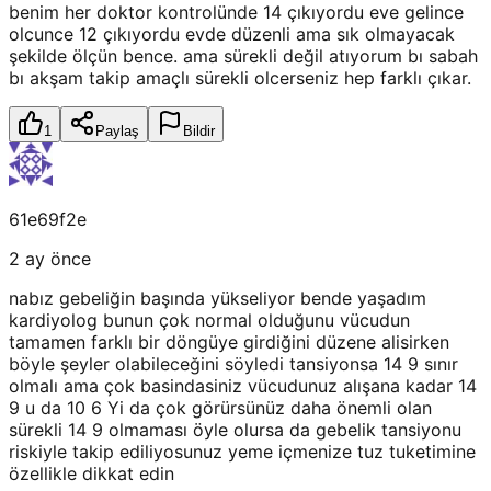
benim her doktor kontrolünde 14 çıkıyordu eve gelince
olcunce 12 çıkıyordu evde düzenli ama sık olmayacak
şekilde ölçün bence. ama sürekli değil atıyorum bı sabah
bı akşam takip amaçlı sürekli olcerseniz hep farklı çıkar.
1
Paylaş
Bildir
61e69f2e
2 ay önce
nabız gebeliğin başında yükseliyor bende yaşadım
kardiyolog bunun çok normal olduğunu vücudun
tamamen farklı bir döngüye girdiğini düzene alisirken
böyle şeyler olabileceğini söyledi tansiyonsa 14 9 sınır
olmalı ama çok basindasiniz vücudunuz alışana kadar 14
9 u da 10 6 Yi da çok görürsünüz daha önemli olan
sürekli 14 9 olmaması öyle olursa da gebelik tansiyonu
riskiyle takip ediliyosunuz yeme içmenize tuz tuketimine
özellikle dikkat edin