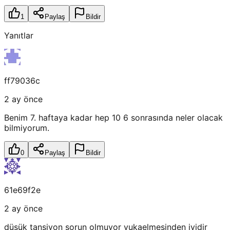
1
Paylaş
Bildir
Yanıtlar
ff79036c
2 ay önce
Benim 7. haftaya kadar hep 10 6 sonrasında neler olacak
bilmiyorum.
0
Paylaş
Bildir
61e69f2e
2 ay önce
düşük tansiyon sorun olmuyor yukaelmesinden iyidir