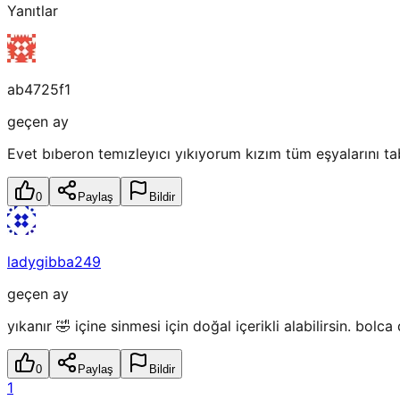
Yanıtlar
ab4725f1
geçen ay
Evet bıberon temızleyıcı yıkıyorum kızım tüm eşyalarını ta
0
Paylaş
Bildir
ladygibba249
geçen ay
yıkanır 🤣 içine sinmesi için doğal içerikli alabilirsin. bol
0
Paylaş
Bildir
1