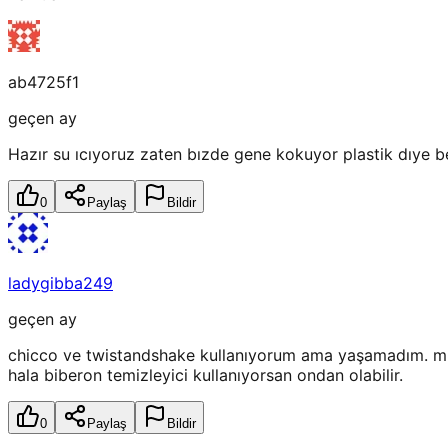
ab4725f1
geçen ay
Hazır su ıcıyoruz zaten bızde gene kokuyor plastik dıye 
0
Paylaş
Bildir
ladygibba249
geçen ay
chicco ve twistandshake kullanıyorum ama yaşamadım. munch
hala biberon temizleyici kullanıyorsan ondan olabilir.
0
Paylaş
Bildir