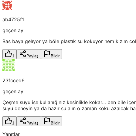
ab4725f1
geçen ay
Bas baya gelıyor ya böle plastık su kokuyor hem kızım c
1
Paylaş
Bildir
23fcced6
geçen ay
Çeşme suyu ise kullanığınız kesinlikle kokar… ben bile içem
suyu deneyin ya da hazır su alın o zaman koku azalcak ha
1
Paylaş
Bildir
Yanıtlar