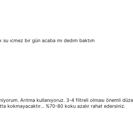
ok su ıcmez bır gün acaba mı dedım baktım
iyorum. Arıtma kullanıyoruz. 3-4 filtreli olması önemli düzen
tta kokmayacaktır… %70-80 koku azalır rahat edersiniz.