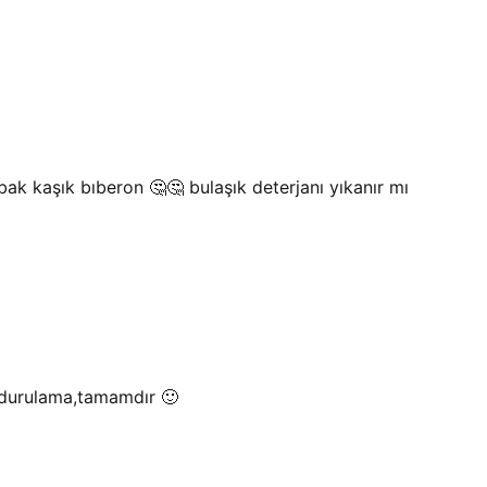
bak kaşık bıberon 🤔🤔 bulaşık deterjanı yıkanır mı
ca durulama,tamamdır 🙂