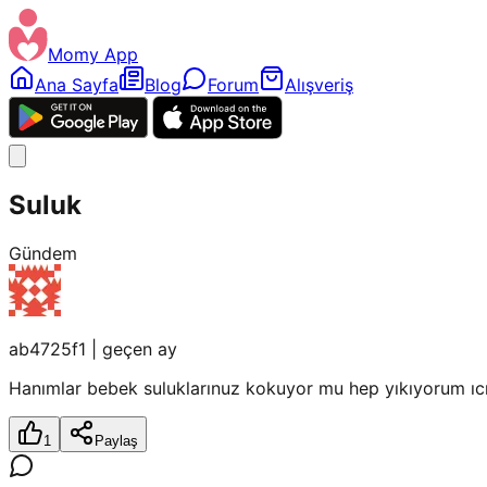
Momy App
Ana Sayfa
Blog
Forum
Alışveriş
Suluk
Gündem
ab4725f1
|
geçen ay
Hanımlar bebek suluklarınuz kokuyor mu hep yıkıyorum ıcı
1
Paylaş