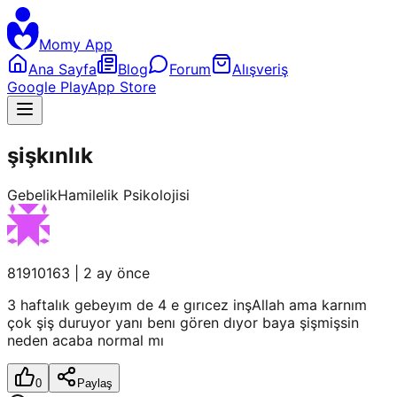
Momy App
Ana Sayfa
Blog
Forum
Alışveriş
Google Play
App Store
şişkınlık
Gebelik
Hamilelik Psikolojisi
81910163
|
2 ay önce
3 haftalık gebeyım de 4 e gırıcez inşAllah ama karnım
çok şiş duruyor yanı benı gören dıyor baya şişmişsin
neden acaba normal mı
0
Paylaş