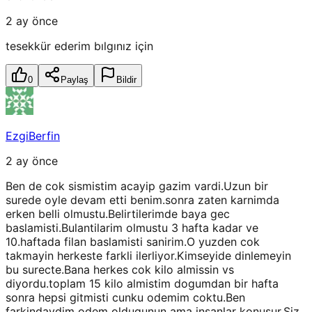
2 ay önce
tesekkür ederim bılgınız için
0
Paylaş
Bildir
EzgiBerfin
2 ay önce
Ben de cok sismistim acayip gazim vardi.Uzun bir
surede oyle devam etti benim.sonra zaten karnimda
erken belli olmustu.Belirtilerimde baya gec
baslamisti.Bulantilarim olmustu 3 hafta kadar ve
10.haftada filan baslamisti sanirim.O yuzden cok
takmayin herkeste farkli ilerliyor.Kimseyide dinlemeyin
bu surecte.Bana herkes cok kilo almissin vs
diyordu.toplam 15 kilo almistim dogumdan bir hafta
sonra hepsi gitmisti cunku odemim coktu.Ben
farkindaydim odem oldugunun ama insanlar konusur.Siz