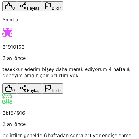
0
Paylaş
Bildir
Yanıtlar
81910163
2 ay önce
tesekkür ederim bişey daha merak ediyorum 4 haftalık
gebeyım ama hiçbir belırtım yok
0
Paylaş
Bildir
3bf54916
2 ay önce
belirtiler genelde 6.haftadan sonra artıyor endişelenme