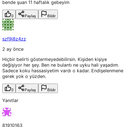
bende şuan 11 haftalık gebeyim
0
Paylaş
Bildir
szf9j8z4zz
2 ay önce
Hiçbir belirti göstermeyedebilirsin. Kişiden kişiye
değişiyor her şey. Ben ne bulantı ne uyku hali yaşadım.
Sadece koku hassasiyetim vardı o kadar. Endişelenmene
gerek yok o yüzden.
0
Paylaş
Bildir
Yanıtlar
81910163