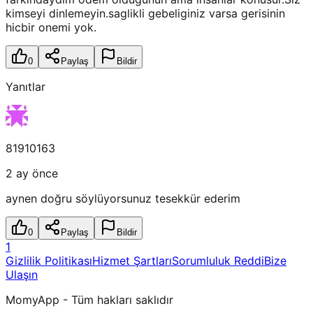
kimseyi dinlemeyin.saglikli gebeliginiz varsa gerisinin
hicbir onemi yok.
0
Paylaş
Bildir
Yanıtlar
81910163
2 ay önce
aynen doğru söylüyorsunuz tesekkür ederim
0
Paylaş
Bildir
1
Gizlilik Politikası
Hizmet Şartları
Sorumluluk Reddi
Bize
Ulaşın
MomyApp - Tüm hakları saklıdır