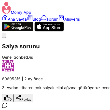
Momy App
Ana Sayfa
Blog
Forum
Alışveriş
Salya sorunu
Genel Sohbet
Diş
606953f5
|
2 ay önce
3. Aydan itibaren çok salyalı elini ağzına götürüyoruz çene
0
Paylaş