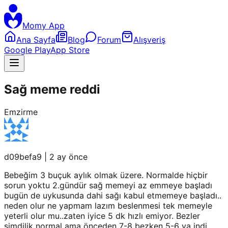
Momy App
Ana Sayfa
Blog
Forum
Alışveriş
Google Play
App Store
Sağ meme reddi
Emzirme
d09befa9
|
2 ay önce
Bebeğim 3 buçuk aylık olmak üzere. Normalde hiçbir
sorun yoktu 2.gündür sağ memeyi az emmeye başladı
bugün de uykusunda dahi sağı kabul etmemeye başladı..
neden olur ne yapmam lazım beslenmesi tek memeyle
yeterli olur mu..zaten iyice 5 dk hızlı emiyor. Bezler
şimdilik normal ama önceden 7-8 bezken 5-6 ya indi.