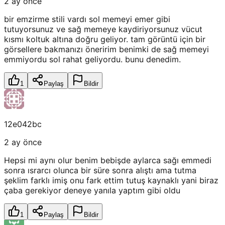
2 ay önce
bir emzirme stili vardı sol memeyi emer gibi
tutuyorsunuz ve sağ memeye kaydiriyorsunuz vücut
kısmı koltuk altına doğru geliyor. tam görüntü için bir
görsellere bakmanızı öneririm benimki de sağ memeyi
emmiyordu sol rahat geliyordu. bunu denedim.
1
Paylaş
Bildir
12e042bc
2 ay önce
Hepsi mi aynı olur benim bebişde aylarca sağı emmedi
sonra ısrarcı olunca bir süre sonra alıştı ama tutma
şeklim farklı imiş onu fark ettim tutuş kaynaklı yani biraz
çaba gerekiyor deneye yanıla yaptım gibi oldu
1
Paylaş
Bildir