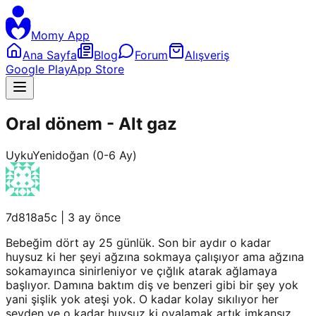
Momy App
Ana Sayfa
Blog
Forum
Alışveriş
Google Play
App Store
Oral dönem - Alt gaz
Uyku
Yenidoğan (0-6 Ay)
7d818a5c
|
3 ay önce
Bebeğim dört ay 25 günlük. Son bir aydır o kadar
huysuz ki her şeyi ağzına sokmaya çalışıyor ama ağzına
sokamayınca sinirleniyor ve çığlık atarak ağlamaya
başlıyor. Damına baktım diş ve benzeri gibi bir şey yok
yani şişlik yok ateşi yok. O kadar kolay sıkılıyor her
şeyden ve o kadar huysuz ki oyalamak artık imkansız