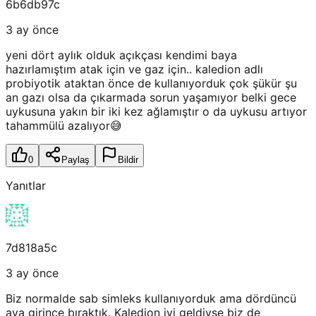
6b6db97c
3 ay önce
yeni dört aylık olduk açıkçası kendimi baya
hazırlamıştım atak için ve gaz için.. kaledion adlı
probiyotik ataktan önce de kullanıyorduk çok şükür şu
an gazı olsa da çıkarmada sorun yaşamıyor belki gece
uykusuna yakın bir iki kez ağlamıştır o da uykusu artıyor
tahammülü azalıyor😅
0
Paylaş
Bildir
Yanıtlar
7d818a5c
3 ay önce
Biz normalde sab simleks kullanıyorduk ama dördüncü
aya girince bıraktık. Kaledion iyi geldiyse biz de