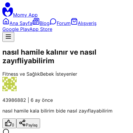
Momy App
Ana Sayfa
Blog
Forum
Alışveriş
Google Play
App Store
nasıl hamile kalınır ve nasıl
zayıfliyabilirim
Fitness ve Sağlık
Bebek İsteyenler
43986882
|
6 ay önce
nasıl hamile kala bilirim bide nasıl zayıflayabilirim
0
Paylaş