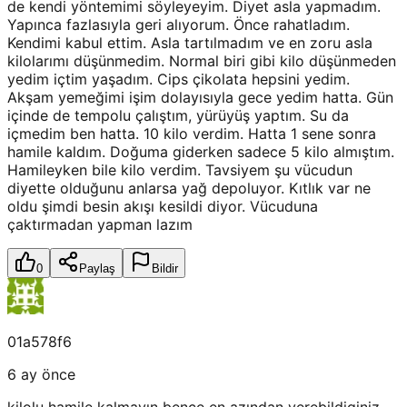
de kendi yöntemimi söyleyeyim. Diyet asla yapmadım.
Yapınca fazlasıyla geri alıyorum. Önce rahatladım.
Kendimi kabul ettim. Asla tartılmadım ve en zoru asla
kilolarımı düşünmedim. Normal biri gibi kilo düşünmeden
yedim içtim yaşadım. Cips çikolata hepsini yedim.
Akşam yemeğimi işim dolayısıyla gece yedim hatta. Gün
içinde de tempolu çalıştım, yürüyüş yaptım. Su da
içmedim ben hatta. 10 kilo verdim. Hatta 1 sene sonra
hamile kaldım. Doğuma giderken sadece 5 kilo almıştım.
Hamileyken bile kilo verdim. Tavsiyem şu vücudun
diyette olduğunu anlarsa yağ depoluyor. Kıtlık var ne
oldu şimdi besin akışı kesildi diyor. Vücuduna
çaktırmadan yapman lazım
0
Paylaş
Bildir
01a578f6
6 ay önce
kilolu hamile kalmayın bence en azından verebildiginiz