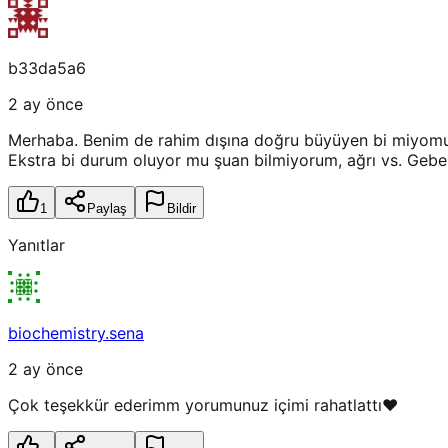
b33da5a6
2 ay önce
Merhaba. Benim de rahim dışına doğru büyüyen bi miyomum
Ekstra bi durum oluyor mu şuan bilmiyorum, ağrı vs. Gebel
1
Paylaş
Bildir
Yanıtlar
biochemistry.sena
2 ay önce
Çok teşekkür ederimm yorumunuz içimi rahatlattı❤️