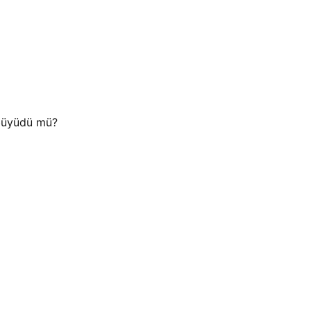
 büyüdü mü?