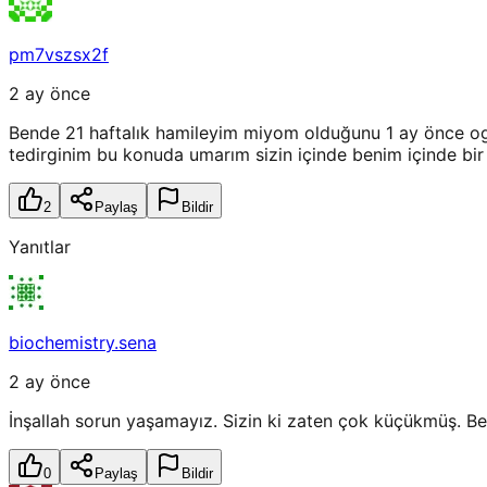
pm7vszsx2f
2 ay önce
Bende 21 haftalık hamileyim miyom olduğunu 1 ay önce ogr
tedirginim bu konuda umarım sizin içinde benim içinde bir 
2
Paylaş
Bildir
Yanıtlar
biochemistry.sena
2 ay önce
İnşallah sorun yaşamayız. Sizin ki zaten çok küçükmüş. B
0
Paylaş
Bildir