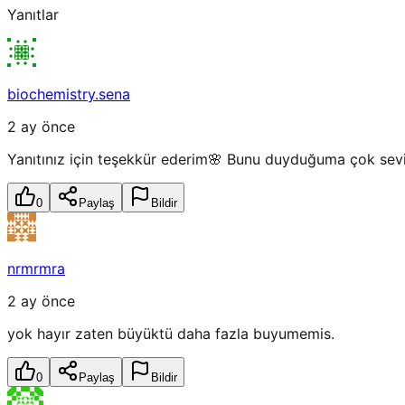
Yanıtlar
biochemistry.sena
2 ay önce
Yanıtınız için teşekkür ederim🌸 Bunu duyduğuma çok se
0
Paylaş
Bildir
nrmrmra
2 ay önce
yok hayır zaten büyüktü daha fazla buyumemis.
0
Paylaş
Bildir