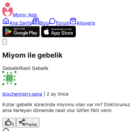
Momy App
Ana Sayfa
Blog
Forum
Alışveriş
Miyom ile gebelik
Gebelik
Riskli Gebelik
biochemistry.sena
|
2 ay önce
Kızlar gebelik sürecinde miyomu olan var mı? Doktorunuz 
ama ilerleyen dönemde nasil olur lütfen fikit verin
0
Paylaş