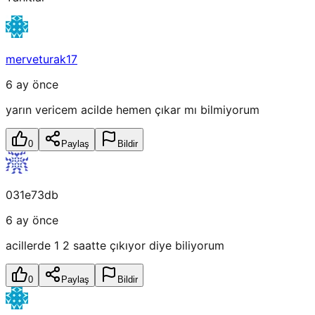
merveturak17
6 ay önce
yarın vericem acilde hemen çıkar mı bilmiyorum
0
Paylaş
Bildir
031e73db
6 ay önce
acillerde 1 2 saatte çıkıyor diye biliyorum
0
Paylaş
Bildir