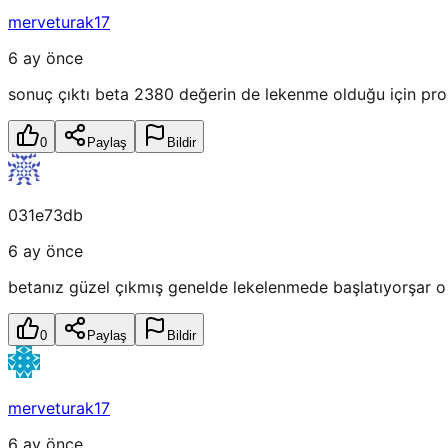
merveturak17
6 ay önce
sonuç çıktı beta 2380 değerin de lekenme olduğu için p
0
Paylaş
Bildir
031e73db
6 ay önce
betanız güzel çıkmış genelde lekelenmede başlatıyorşar o
0
Paylaş
Bildir
merveturak17
6 ay önce