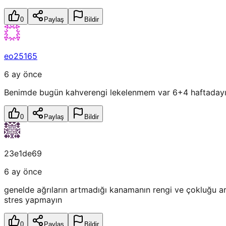
0
Paylaş
Bildir
eo25165
6 ay önce
Benimde bugün kahverengi lekelenmem var 6+4 haftadayız s
0
Paylaş
Bildir
23e1de69
6 ay önce
genelde ağrıların artmadığı kanamanın rengi ve çokluğu 
stres yapmayın
0
Paylaş
Bildir