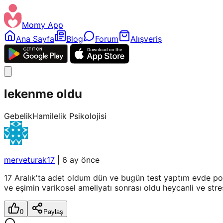
Momy App
Ana Sayfa
Blog
Forum
Alışveriş
lekenme oldu
Gebelik
Hamilelik Psikolojisi
merveturak17
|
6 ay önce
17 Aralık'ta adet oldum dün ve bugün test yaptım evde po
ve eşimin varikosel ameliyatı sonrası oldu heycanli ve str
0
Paylaş