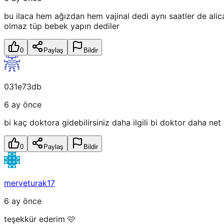
bu ilaca hem ağızdan hem vajinal dedi aynı saatler de ali
olmaz tüp bebek yapın dediler
0
Paylaş
Bildir
031e73db
6 ay önce
bi kaç doktora gidebilirsiniz daha ilgili bi doktor daha net 
0
Paylaş
Bildir
merveturak17
6 ay önce
teşekkür ederim 🩷