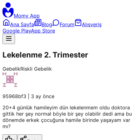
Momy App
Ana Sayfa
Blog
Forum
Alışveriş
Google Play
App Store
Lekelenme 2. Trimester
Gebelik
Riskli Gebelik
95968bf3
|
3 ay önce
20+4 günlük hamileyim dün lekelenmem oldu doktora
gittik her şey normal böyle bir şey olabilir dedi ama bu
dönemde erkek çocuğuna hamile birinde yaşayam var
mı?