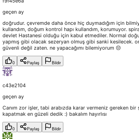
f9f45e6a
geçen ay
doğrudur. çevremde daha önce hiç duymadığım için bilmiy
kullandım, doğum kontrol hapı kullandım, korumuyor. spi
devlet Hastanesi olduğu için kabul etmediler. Normal doğ
yapmış gibi olacak sezeryan olmuş gibi sanki kesilecek.
güvenli değil zaten. ne yapacağımı bilemiyorum 😔
0
Paylaş
Bildir
c43e2104
geçen ay
Canım zor işler, tabi arabızda karar vermeniz gereken bi
kapatmak en güzeli dedik :) bakalım hayırlısı
0
Paylaş
Bildir