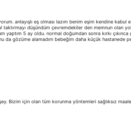
orum. anlayışlı eş olması lazım benim eşim kendine kabul 
ral taktırmayı düşündüm çevremdekiler den memnun olan yo
um yaptım 5 ay oldu. normal doğumdan sonra kırkı çıkınca g
 onu da gözüme alamadım bebeğim daha küçük hastanede peri
r şey. Bizim için olan tüm korunma yöntemleri sağlıksız ma