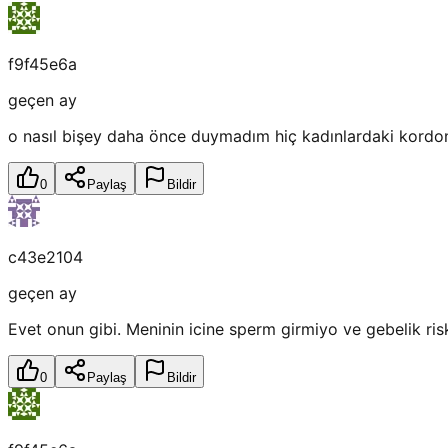
f9f45e6a
geçen ay
o nasıl bişey daha önce duymadım hiç kadınlardaki kordo
0
Paylaş
Bildir
c43e2104
geçen ay
Evet onun gibi. Meninin icine sperm girmiyo ve gebelik ris
0
Paylaş
Bildir