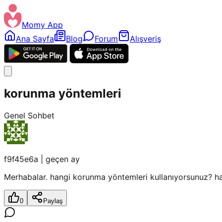
Momy App
Ana Sayfa
Blog
Forum
Alışveriş
korunma yöntemleri
Genel Sohbet
f9f45e6a
|
geçen ay
Merhabalar. hangi korunma yöntemleri kullanıyorsunuz? ha
0
Paylaş