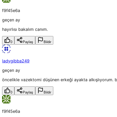
f9f45e6a
geçen ay
hayırlısı bakalım canım.
0
Paylaş
Bildir
ladygibba249
geçen ay
öncelikle vazektomi düşünen erkeği ayakta alkışlıyorum. 
0
Paylaş
Bildir
f9f45e6a