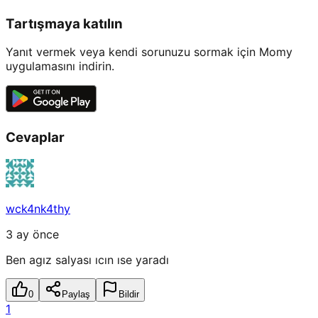
Tartışmaya katılın
Yanıt vermek veya kendi sorunuzu sormak için Momy
uygulamasını indirin.
Cevaplar
wck4nk4thy
3 ay önce
Ben agız salyası ıcın ıse yaradı
0
Paylaş
Bildir
1