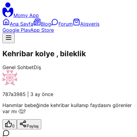
Momy App
Ana Sayfa
Blog
Forum
Alışveriş
Google Play
App Store
Kehribar kolye , bileklik
Genel Sohbet
Diş
787a3985
|
3 ay önce
Hanımlar bebeğinde kehribar kullanıp faydasını görenler
var mı 🤔?
0
Paylaş