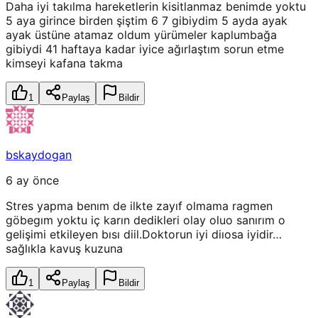
Daha iyi takılma hareketlerin kisitlanmaz benimde yoktu
5 aya girince birden şiştim 6 7 gibiydim 5 ayda ayak
ayak üstüne atamaz oldum yürümeler kaplumbağa
gibiydi 41 haftaya kadar iyice ağırlaştım sorun etme
kimseyi kafana takma
1
Paylaş
Bildir
bskaydogan
6 ay önce
Stres yapma benım de ilkte zayıf olmama ragmen
göbegım yoktu iç karın dedikleri olay oluo sanırım o
gelişimi etkileyen bısı diil.Doktorun iyi diıosa iyidir…
sağlıkla kavuş kuzuna
1
Paylaş
Bildir