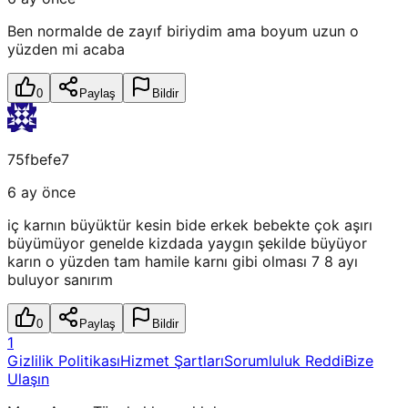
Ben normalde de zayıf biriydim ama boyum uzun o
yüzden mi acaba
0
Paylaş
Bildir
75fbefe7
6 ay önce
iç karnın büyüktür kesin bide erkek bebekte çok aşırı
büyümüyor genelde kizdada yaygın şekilde büyüyor
karın o yüzden tam hamile karnı gibi olması 7 8 ayı
buluyor sanırım
0
Paylaş
Bildir
1
Gizlilik Politikası
Hizmet Şartları
Sorumluluk Reddi
Bize
Ulaşın