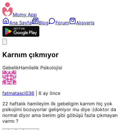
Momy App
Ana Sayfa
Blog
Forum
Alışveriş
Karnım çıkmıyor
Gebelik
Hamilelik Psikolojisi
fatmatasci036
|
6 ay önce
22 haftalık hamileyim ilk gebeligim karnım hiç yok
psikojimi bozuyorlar gelişmiyor mu diye :(doktor da
normal diyor ama benim gibi göbüşü fazla çıkmayan
varmı ?