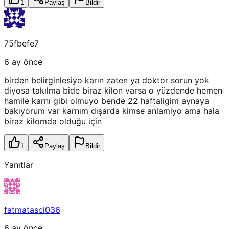
1
Paylaş
Bildir
75fbefe7
6 ay önce
birden belirginlesiyo karın zaten ya doktor sorun yok
diyosa takılma bide biraz kilon varsa o yüzdende hemen
hamile karnı gibi olmuyo bende 22 haftaligim aynaya
bakıyorum var karnım dışarda kimse anlamiyo ama hala
biraz kilomda olduğu için
1
Paylaş
Bildir
Yanıtlar
fatmatasci036
6 ay önce