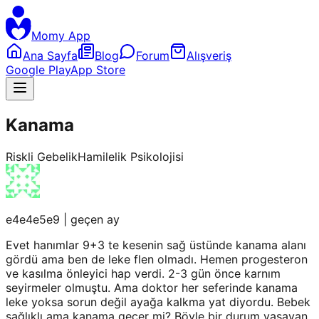
Momy App
Ana Sayfa
Blog
Forum
Alışveriş
Google Play
App Store
Kanama
Riskli Gebelik
Hamilelik Psikolojisi
e4e4e5e9
|
geçen ay
Evet hanımlar 9+3 te kesenin sağ üstünde kanama alanı
gördü ama ben de leke flen olmadı. Hemen progesteron
ve kasılma önleyici hap verdi. 2-3 gün önce karnım
seyirmeler olmuştu. Ama doktor her seferinde kanama
leke yoksa sorun değil ayağa kalkma yat diyordu. Bebek
sağlıklı ama kanama geçer mi? Böyle bir durum yaşayan