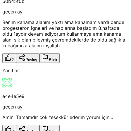
60b45f0b
geçen ay
Benim kanama alanım yoktı ama kanamam vardı bende
progesteron iğneleri ve haplarına başladım 8.haftada
oldu 1aydır devam ediyorum kullanmaya ama kanama
alanı sık olan bileymiş çevremdekilerde de oldu sağlıkla
kucağımıza alalım inşallah
2
Paylaş
Bildir
Yanıtlar
e4e4e5e9
geçen ay
Amin, Tamamdır çok teşekkür ederim yorum için…