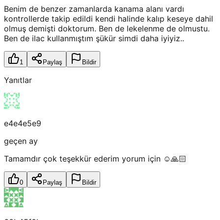
Benim de benzer zamanlarda kanama alanı vardı
kontrollerde takip edildi kendi halinde kalıp keseye dahil
olmuş demişti doktorum. Ben de lekelenme de olmustu.
Ben de ilac kullanmıştım şükür simdi daha iyiyiz..
1
Paylaş
Bildir
Yanıtlar
e4e4e5e9
geçen ay
Tamamdır çok teşekkür ederim yorum için ☺️🙏🏻
0
Paylaş
Bildir