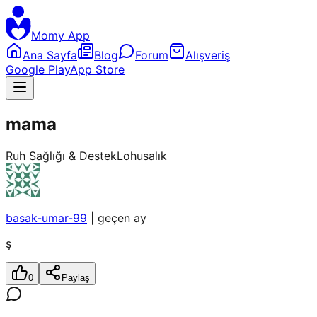
Momy App
Ana Sayfa
Blog
Forum
Alışveriş
Google Play
App Store
mama
Ruh Sağlığı & Destek
Lohusalık
basak-umar-99
|
geçen ay
ş
0
Paylaş