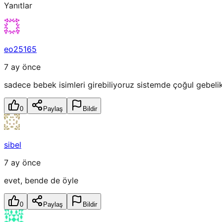
Yanıtlar
eo25165
7 ay önce
sadece bebek isimleri girebiliyoruz sistemde çoğul gebe
0
Paylaş
Bildir
sibel
7 ay önce
evet, bende de öyle
0
Paylaş
Bildir