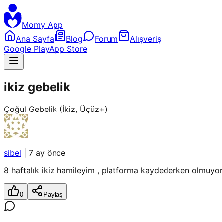
Momy App
Ana Sayfa
Blog
Forum
Alışveriş
Google Play
App Store
ikiz gebelik
Çoğul Gebelik (İkiz, Üçüz+)
sibel
|
7 ay önce
8 haftalık ikiz hamileyim , platforma kaydederken olmuyor 
0
Paylaş