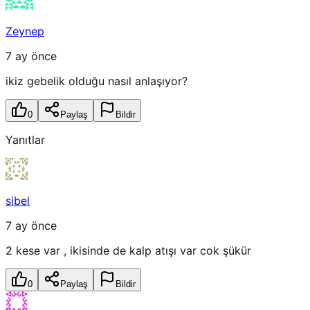
Zeynep
7 ay önce
ikiz gebelik olduğu nasıl anlaşıyor?
0
Paylaş
Bildir
Yanıtlar
sibel
7 ay önce
2 kese var , ikisinde de kalp atışı var cok şükür
0
Paylaş
Bildir