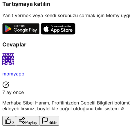
Tartışmaya katılın
Yanıt vermek veya kendi sorunuzu sormak için Momy uygul
Cevaplar
momyapp
7 ay önce
Merhaba Sibel Hanım, Profilinizden Gebelil Bilgileri bölüm
ekleyebilirsiniz, böylelikle çoğul olduğunu bilir sistem 🫶
0
Paylaş
Bildir