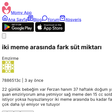
Momy App
Ana Sayfa
Blog
Forum
Alışveriş
iki meme arasında fark süt miktarı
Emzirme
7886513c
|
3 ay önce
22 günlük bebeğim var Ferzan hanım 37 haftalık doğum 
şuan emziriyorum ama yetmiyor sağ meme den 15 cc soldan
istiyor yoksa huysuzlanıyor iki meme arasında bu kadar fa
çok daha iyi emiyor ve tutuyor