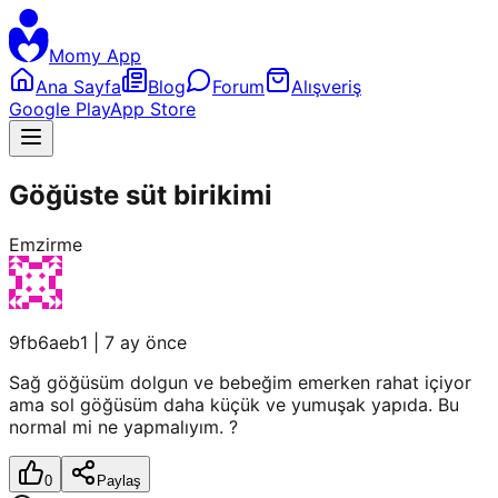
Momy App
Ana Sayfa
Blog
Forum
Alışveriş
Google Play
App Store
Göğüste süt birikimi
Emzirme
9fb6aeb1
|
7 ay önce
Sağ göğüsüm dolgun ve bebeğim emerken rahat içiyor
ama sol göğüsüm daha küçük ve yumuşak yapıda. Bu
normal mi ne yapmalıyım. ?
0
Paylaş