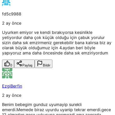
fd5c9988
2 ay önce
Uyurken emiyor ve kendi bırakıyorsa kesinlikle
yetiyordur daha çok küçük olduğu için çabuk yorulur
sizin daha sık emzirmeniz gerekebilir bana kalırsa biz ay
olarak büyük olduğumuz için 4.aydan beri böyle
yapıyoruz ama daha öncesinde daha sık emziriyordum
0
Paylaş
Bildir
EzgiBerfin
2 ay önce
Benim bebegim gunduz uyumayip surekli
emerdi.Memede biraz uyurdu uyanip tekrar emerdi.gece
12 olmadan gece uykusuna gecmezdi.ama sonrada