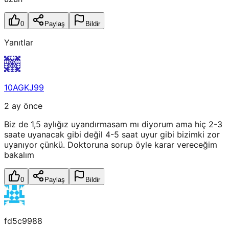
0
Paylaş
Bildir
Yanıtlar
10AGKJ99
2 ay önce
Biz de 1,5 aylığız uyandırmasam mı diyorum ama hiç 2-3
saate uyanacak gibi değil 4-5 saat uyur gibi bizimki zor
uyanıyor çünkü. Doktoruna sorup öyle karar vereceğim
bakalım
0
Paylaş
Bildir
fd5c9988