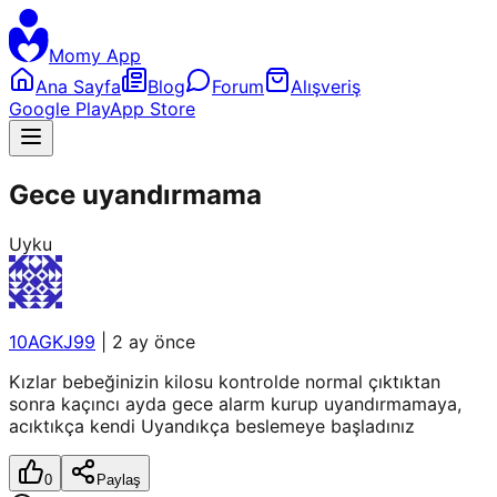
Momy App
Ana Sayfa
Blog
Forum
Alışveriş
Google Play
App Store
Gece uyandırmama
Uyku
10AGKJ99
|
2 ay önce
Kızlar bebeğinizin kilosu kontrolde normal çıktıktan
sonra kaçıncı ayda gece alarm kurup uyandırmamaya,
acıktıkça kendi Uyandıkça beslemeye başladınız
0
Paylaş