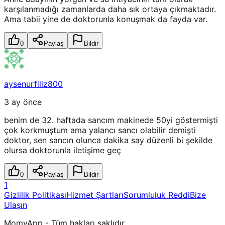
karşılanmadığı zamanlarda daha sık ortaya çıkmaktadır.
Ama tabii yine de doktorunla konuşmak da fayda var.
0
Paylaş
Bildir
aysenurfiliz800
3 ay önce
benim de 32. haftada sancım makinede 50yi göstermişti
çok korkmuştum ama yalancı sancı olabilir demişti
doktor, sen sancın olunca dakika say düzenli bi şekilde
olursa doktorunla iletişime geç
0
Paylaş
Bildir
1
Gizlilik Politikası
Hizmet Şartları
Sorumluluk Reddi
Bize
Ulaşın
MomyApp - Tüm hakları saklıdır