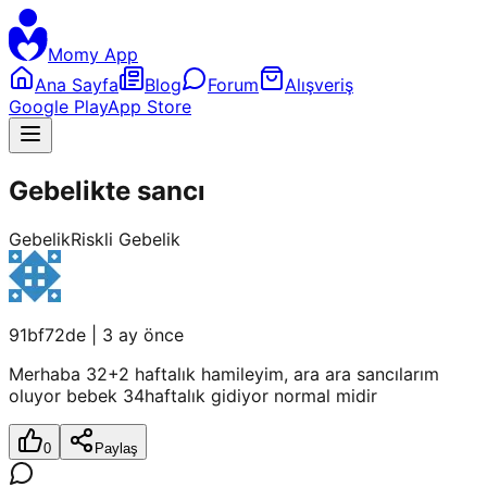
Momy App
Ana Sayfa
Blog
Forum
Alışveriş
Google Play
App Store
Gebelikte sancı
Gebelik
Riskli Gebelik
91bf72de
|
3 ay önce
Merhaba 32+2 haftalık hamileyim, ara ara sancılarım
oluyor bebek 34haftalık gidiyor normal midir
0
Paylaş