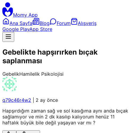
Momy App
Ana Sayfa
Blog
Forum
Alışveriş
Google Play
App Store
Gebelikte hapşırırken bıçak
saplanması
Gebelik
Hamilelik Psikolojisi
q79c46r4w2
|
2 ay önce
Hapşırdığım zaman sağ ve sol kasığıma aynı anda bıçak
sağlamıyor ve min 2 dk kasılıp kalıyorum henüz 11
haftalık büyük bile değil yaşayan var mı ?