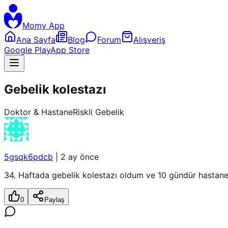
Momy App
Ana Sayfa
Blog
Forum
Alışveriş
Google Play
App Store
Gebelik kolestazı
Doktor & Hastane
Riskli Gebelik
5gsqk6pdcb
|
2 ay önce
34. Haftada gebelik kolestazı oldum ve 10 gündür hastane
0
Paylaş