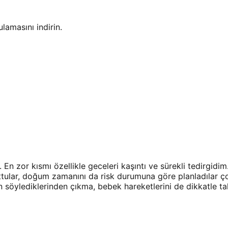
amasını indirin.
 En zor kısmı özellikle geceleri kaşıntı ve sürekli tedirgid
uttular, doğum zamanını da risk durumuna göre planladılar ço
n söylediklerinden çıkma, bebek hareketlerini de dikkatle t