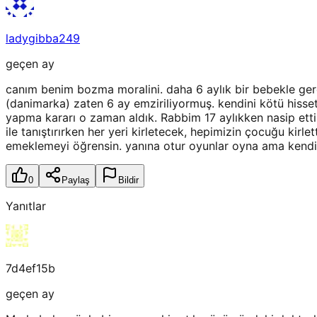
ladygibba249
geçen ay
canım benim bozma moralini. daha 6 aylık bir bebekle ger
(danimarka) zaten 6 ay emziriliyormuş. kendini kötü hisse
yapma kararı o zaman aldık. Rabbim 17 aylıkken nasip etti
ile tanıştırırken her yeri kirletecek, hepimizin çocuğu kirle
emeklemeyi öğrensin. yanına otur oyunlar oyna ama kendi
0
Paylaş
Bildir
Yanıtlar
7d4ef15b
geçen ay