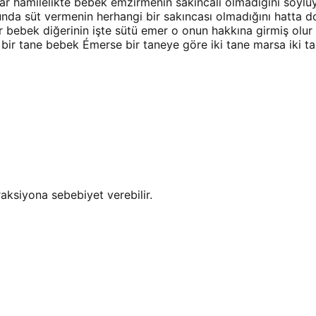
ar hamilelikte bebek emzirmenin sakıncalı olmadığını söylüy
unda süt vermenin herhangi bir sakıncası olmadığını hatta 
ir bebek diğerinin işte sütü emer o onun hakkına girmiş olur
r tane bebek Émerse bir taneye göre iki tane marsa iki tane
ksiyona sebebiyet verebilir.