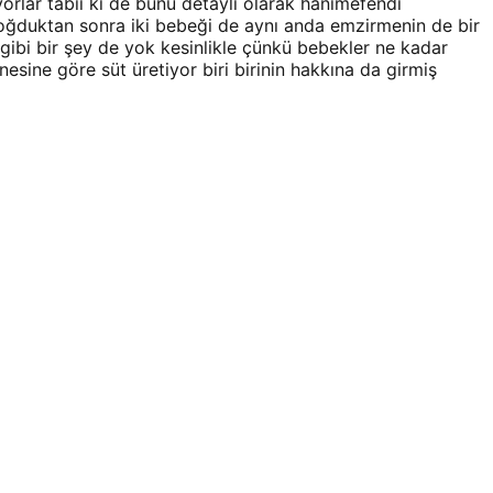
orlar tabii ki de bunu detaylı olarak hanımefendi
doğduktan sonra iki bebeği de aynı anda emzirmenin de bir
 gibi bir şey de yok kesinlikle çünkü bebekler ne kadar
sine göre süt üretiyor biri birinin hakkına da girmiş