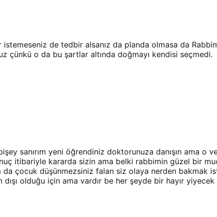
 istemeseniz de tedbir alsanız da planda olmasa da Rabbim
z çünkü o da bu şartlar altında doğmayı kendisi seçmedi.
bişey sanırım yeni öğrendiniz doktorunuza danışın ama o v
onuç itibariyle kararda sizin ama belki rabbimin güzel bir mu
a da çocuk düşünmezsiniz falan siz olaya nerden bakmak ist
an dışı olduğu için ama vardır be her şeyde bir hayır yiyec