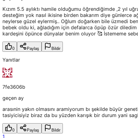
Kızım 5.5 aylıktı hamile olduğumu öğrendiğimde ,2 yıl uğ
desteğim yok nasıl ikisine birden bakarım diye günlerce a
neylerse güzel eylermiş.. Oğlum doğarken bile üzmedi beni 
bebek oldu ki, ağladığım için defalarca öpüp özür diledi
kardeşini öpünce dünyalar benim oluyor 🥰 İstememe sebeb
0
Paylaş
Bildir
Yanıtlar
7fe3606b
geçen ay
arasınin yakın olmasını aramiyorum bı şekilde büyür gene
tasiyicisiyiz biraz da bu yüzden karışık bir durum yani sag
0
Paylaş
Bildir
1