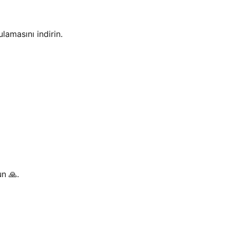
amasını indirin.
n 🙏.