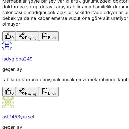
Merhabalar şöyle bir şey var ki artık günümüzdeki doktorl
doktoruna sorup detaylı araştırabilir ama hamilelik durum
sakıncası olmadığını çok açık bir şekilde ifade ediyorlar b
bebek ya da ne kadar emerse vücut ona göre süt üretiyor bi
olmuyor
0
Paylaş
Bildir
ladygibba249
geçen ay
tabiki doktoruna danışmalı ancak emzirmek rahimde kontra
0
Paylaş
Bildir
asli1453yuksel
geçen ay