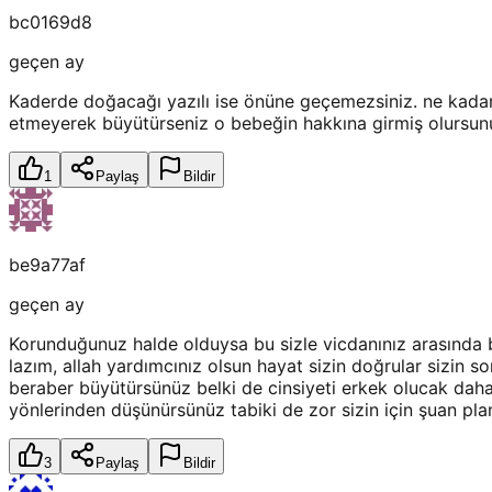
bc0169d8
geçen ay
Kaderde doğacağı yazılı ise önüne geçemezsiniz. ne kadar
etmeyerek büyütürseniz o bebeğin hakkına girmiş olursunu
1
Paylaş
Bildir
be9a77af
geçen ay
Korunduğunuz halde olduysa bu sizle vicdanınız arasında 
lazım, allah yardımcınız olsun hayat sizin doğrular sizin s
beraber büyütürsünüz belki de cinsiyeti erkek olucak dah
yönlerinden düşünürsünüz tabiki de zor sizin için şuan pl
3
Paylaş
Bildir