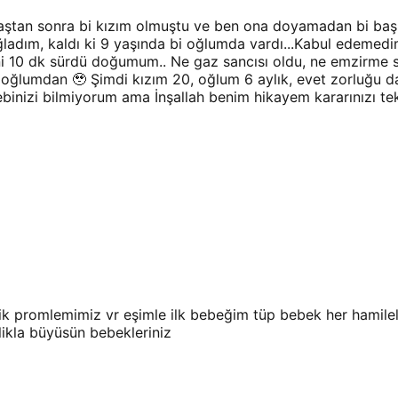
raştan sonra bi kızım olmuştu ve ben ona doyamadan bi başk
ğladım, kaldı ki 9 yaşında bi oğlumda vardı...Kabul edemed
10 dk sürdü doğumum.. Ne gaz sancısı oldu, ne emzirme sıkın
m oğlumdan 🥹 Şimdi kızım 20, oğlum 6 aylık, evet zorluğu
inizi bilmiyorum ama İnşallah benim hikayem kararınızı tek
tik promlemimiz vr eşimle ilk bebeğim tüp bebek her hamil
likla büyüsün bebekleriniz