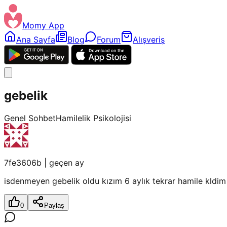
Momy App
Ana Sayfa
Blog
Forum
Alışveriş
gebelik
Genel Sohbet
Hamilelik Psikolojisi
7fe3606b
|
geçen ay
isdenmeyen gebelik oldu kızım 6 aylık tekrar hamile kldim
0
Paylaş