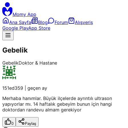
Momy App
Ana Sayfa
Blog
Forum
Alışveriş
Google Play
App Store
Gebelik
Gebelik
Doktor & Hastane
151ed359
|
geçen ay
Merhaba hanımlar. Büyük ilçelerde ayrıntılı ultrason
yapıyorlar mı. 14 haftalık gebeyim bunun için hangi
doktordan randevu almam gerekiyor
0
Paylaş