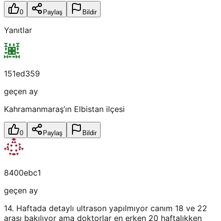
0
Paylaş
Bildir
Yanıtlar
151ed359
geçen ay
Kahramanmaraş’ın Elbistan ilçesi
0
Paylaş
Bildir
8400ebc1
geçen ay
14. Haftada detaylı ultrason yapılmıyor canım 18 ve 22
arası bakılıyor ama doktorlar en erken 20 haftalıkken