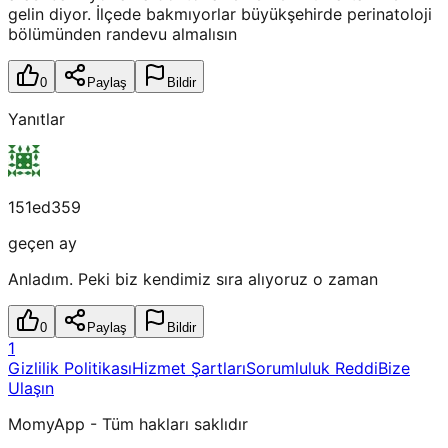
gelin diyor. İlçede bakmıyorlar büyükşehirde perinatoloji
bölümünden randevu almalısın
0
Paylaş
Bildir
Yanıtlar
151ed359
geçen ay
Anladım. Peki biz kendimiz sıra alıyoruz o zaman
0
Paylaş
Bildir
1
Gizlilik Politikası
Hizmet Şartları
Sorumluluk Reddi
Bize
Ulaşın
MomyApp - Tüm hakları saklıdır