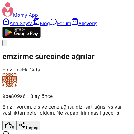
Momy App
Ana Sayfa
Blog
Forum
Alışveriş
emzirme sürecinde ağrılar
Emzirme
Ek Gıda
9be809a6
|
3 ay önce
Emziriyorum, diş ve çene ağrısı, diz, sırt ağrısı vs var
yaşlılıktan beter oldum. Ne yapabilirim nasıl geçer :(
0
Paylaş