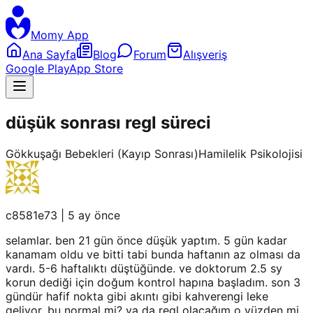
Momy App
Ana Sayfa
Blog
Forum
Alışveriş
Google Play
App Store
düşük sonrası regl süreci
Gökkuşağı Bebekleri (Kayıp Sonrası)
Hamilelik Psikolojisi
c8581e73
|
5 ay önce
selamlar. ben 21 gün önce düşük yaptım. 5 gün kadar
kanamam oldu ve bitti tabi bunda haftanın az olması da
vardı. 5-6 haftalıktı düştüğünde. ve doktorum 2.5 sy
korun dediği için doğum kontrol hapına başladım. son 3
gündür hafif nokta gibi akıntı gibi kahverengi leke
geliyor. bu normal mi? ya da regl olacağım o yüzden mi