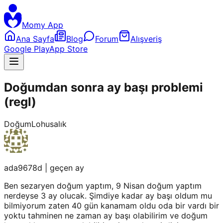
Momy App
Ana Sayfa
Blog
Forum
Alışveriş
Google Play
App Store
Doğumdan sonra ay başı problemi
(regl)
Doğum
Lohusalık
ada9678d
|
geçen ay
Ben sezaryen doğum yaptım, 9 Nisan doğum yaptım
nerdeyse 3 ay olucak. Şimdiye kadar ay başı oldum mu
bilmiyorum zaten 40 gün kanamam oldu oda bir vardı bir
yoktu tahminen ne zaman ay başı olabilirim ve doğum