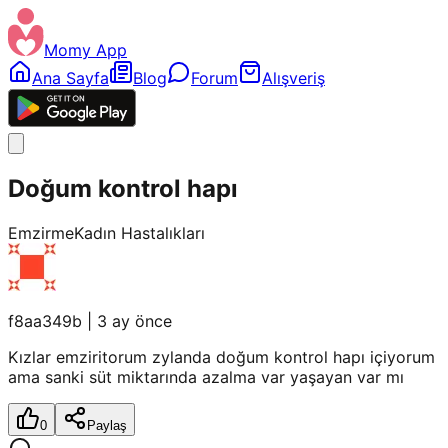
Momy App
Ana Sayfa
Blog
Forum
Alışveriş
Doğum kontrol hapı
Emzirme
Kadın Hastalıkları
f8aa349b
|
3 ay önce
Kızlar emziritorum zylanda doğum kontrol hapı içiyorum
ama sanki süt miktarında azalma var yaşayan var mı
0
Paylaş