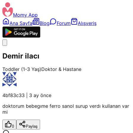
Momy App
Ana Sayfa
Blog
Forum
Alışveriş
Demir ilacı
Toddler (1-3 Yaş)
Doktor & Hastane
4bf83c33
|
3 ay önce
doktorum bebegıme ferro sanol surup verdı kullanan var
mi
0
Paylaş