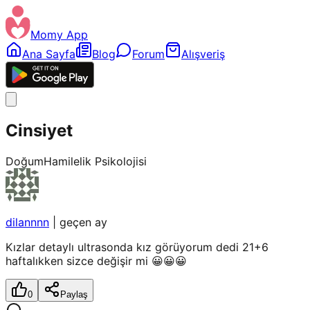
Momy App
Ana Sayfa
Blog
Forum
Alışveriş
Cinsiyet
Doğum
Hamilelik Psikolojisi
dilannnn
|
geçen ay
Kızlar detaylı ultrasonda kız görüyorum dedi 21+6
haftalıkken sizce değişir mi 😀😀😀
0
Paylaş