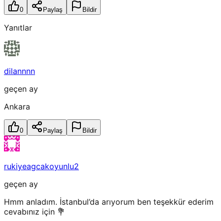
0
Paylaş
Bildir
Yanıtlar
dilannnn
geçen ay
Ankara
0
Paylaş
Bildir
rukiyeagcakoyunlu2
geçen ay
Hmm anladım. İstanbul’da arıyorum ben teşekkür ederim
cevabınız için 💐