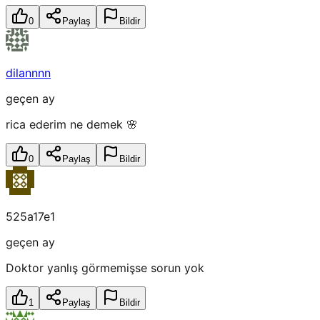
0
Paylaş
Bildir
dilannnn
geçen ay
rica ederim ne demek 🌸
0
Paylaş
Bildir
525a17e1
geçen ay
Doktor yanlış görmemişse sorun yok
1
Paylaş
Bildir