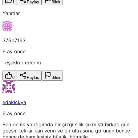
1
Paylaş
Bildir
Yanıtlar
376b7163
6 ay önce
Teşekkür ederim
0
Paylaş
Bildir
edaklckya
6 ay önce
Ben de ilk yaptigimda bir çizgi silik çıkmıştı birkaç gün
geçsin tekrar kan verin ve bir ultrasona görünün bence
bence de hamilesiniz büyük ihtimalle