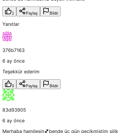
1
Paylaş
Bildir
Yanıtlar
376b7163
6 ay önce
Teşekkür ederim
0
Paylaş
Bildir
83d93905
6 ay önce
Merhaba hamilesin💕bende üç gün gecikmiştim silik