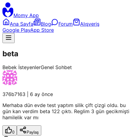
Momy App
Ana Sayfa
Blog
Forum
Alışveriş
Google Play
App Store
beta
Bebek İsteyenler
Genel Sohbet
376b7163
|
6 ay önce
Merhaba dün evde test yaptım silik çift çizgi oldu. bu
gün kan verdim beta 122 çıktı. Reglim 3 gün gecikmişti
hamilelik var mı
0
Paylaş