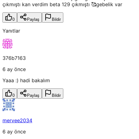
çıkmıştı kan verdim beta 129 çıkmıştı 🥰gebelik var
0
Paylaş
Bildir
Yanıtlar
376b7163
6 ay önce
Yaaa :) hadi bakalım
0
Paylaş
Bildir
mervee2034
6 ay önce