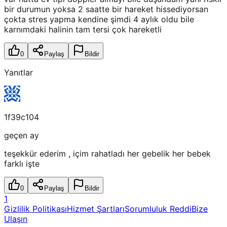
bir durumun yoksa 2 saatte bir hareket hissediyorsan
çokta stres yapma kendine şimdi 4 aylık oldu bile
karnımdaki halinin tam tersi çok hareketli
0
Paylaş
Bildir
Yanıtlar
1f39c104
geçen ay
teşekkür ederim , içim rahatladı her gebelik her bebek
farklı işte
0
Paylaş
Bildir
1
Gizlilik Politikası
Hizmet Şartları
Sorumluluk Reddi
Bize
Ulaşın