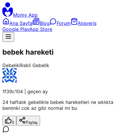
Momy App
Ana Sayfa
Blog
Forum
Alışveriş
Google Play
App Store
bebek hareketi
Gebelik
Riskli Gebelik
1f39c104
|
geçen ay
24 haftalık gebelikte bebek hareketleri ne sıklıkta
benimki cok az gibi normal mi bu
0
Paylaş