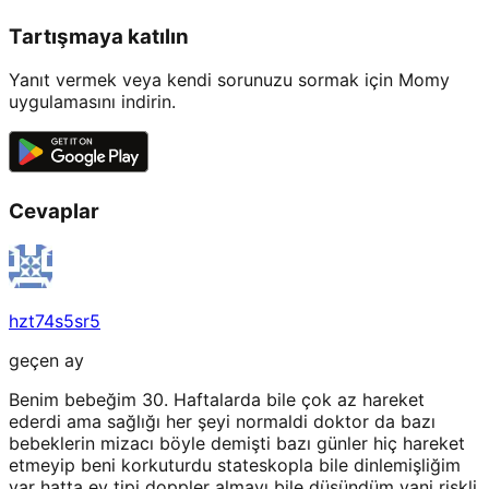
Tartışmaya katılın
Yanıt vermek veya kendi sorunuzu sormak için Momy
uygulamasını indirin.
Cevaplar
hzt74s5sr5
geçen ay
Benim bebeğim 30. Haftalarda bile çok az hareket
ederdi ama sağlığı her şeyi normaldi doktor da bazı
bebeklerin mizacı böyle demişti bazı günler hiç hareket
etmeyip beni korkuturdu stateskopla bile dinlemişliğim
var hatta ev tipi doppler almayı bile düşündüm yani riskli