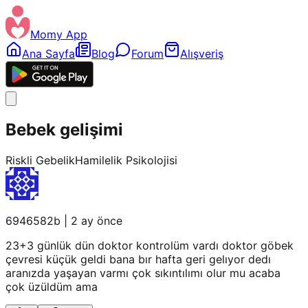
Momy App
Ana Sayfa
Blog
Forum
Alışveriş
Bebek gelişimi
Riskli Gebelik
Hamilelik Psikolojisi
6946582b
|
2 ay önce
23+3 günlük dün doktor kontrolüm vardı doktor göbek
çevresi küçük geldi bana bır hafta geri gelıyor dedı
aranızda yaşayan varmı çok sıkıntılımı olur mu acaba
çok üzüldüm ama