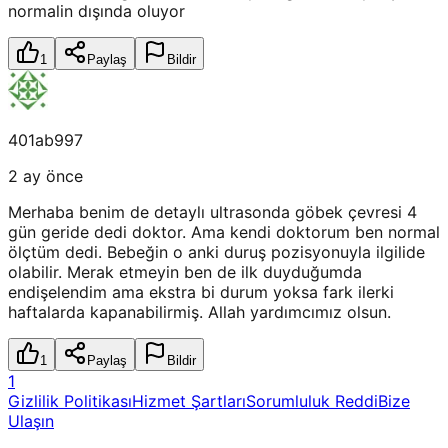
normalin dışında oluyor
1
Paylaş
Bildir
401ab997
2 ay önce
Merhaba benim de detaylı ultrasonda göbek çevresi 4
gün geride dedi doktor. Ama kendi doktorum ben normal
ölçtüm dedi. Bebeğin o anki duruş pozisyonuyla ilgilide
olabilir. Merak etmeyin ben de ilk duyduğumda
endişelendim ama ekstra bi durum yoksa fark ilerki
haftalarda kapanabilirmiş. Allah yardımcımız olsun.
1
Paylaş
Bildir
1
Gizlilik Politikası
Hizmet Şartları
Sorumluluk Reddi
Bize
Ulaşın