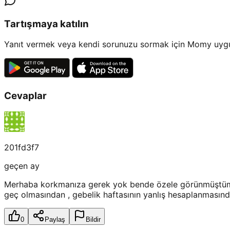
Tartışmaya katılın
Yanıt vermek veya kendi sorunuzu sormak için Momy uygul
Cevaplar
201fd3f7
geçen ay
Merhaba korkmanıza gerek yok bende özele görünmüştüm 2-
geç olmasından , gebelik haftasının yanlış hesaplanmasınd
0
Paylaş
Bildir