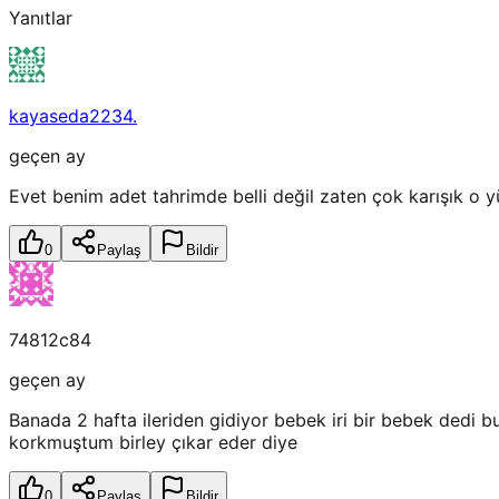
Yanıtlar
kayaseda2234.
geçen ay
Evet benim adet tahrimde belli değil zaten çok karışık o y
0
Paylaş
Bildir
74812c84
geçen ay
Banada 2 hafta ileriden gidiyor bebek iri bir bebek dedi 
korkmuştum birley çıkar eder diye
0
Paylaş
Bildir