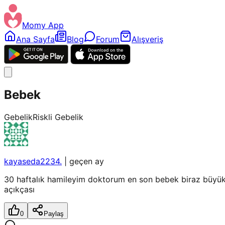
Momy App
Ana Sayfa
Blog
Forum
Alışveriş
Bebek
Gebelik
Riskli Gebelik
kayaseda2234.
|
geçen ay
30 haftalık hamileyim doktorum en son bebek biraz büyük 
açıkçası
0
Paylaş