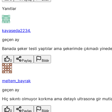
Yanıtlar
kayaseda2234.
geçen ay
Banada şeker testi yaptılar ama şekerimde çıkmadı yinede 
0
Paylaş
Bildir
meltem_bayrak
geçen ay
Hiç sıkıntı olmuyor korkma ama detaylı ultrasona gir mutl
0
Paylaş
Bildir