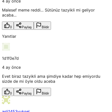
4 ay önce
Malesef meme reddi... Sütünüz tazyikli mi geliyor
acaba...
0
Paylaş
Bildir
Yanıtlar
1d1f0e7d
4 ay önce
Evet biraz tazyikli ama şimdiye kadar hep emiyordu
sizde de mi öyle oldu aceba
0
Paylaş
Bildir
asli1453yuksel