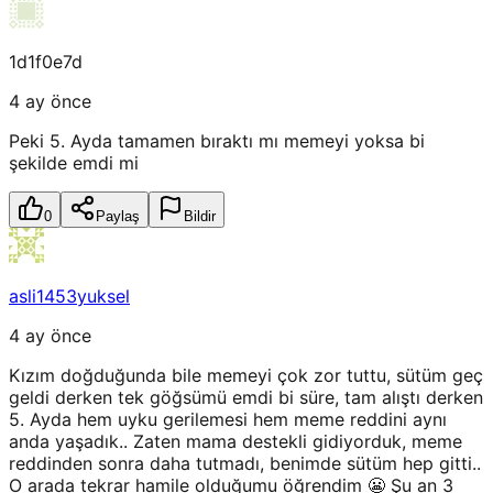
1d1f0e7d
4 ay önce
Peki 5. Ayda tamamen bıraktı mı memeyi yoksa bi
şekilde emdi mi
0
Paylaş
Bildir
asli1453yuksel
4 ay önce
Kızım doğduğunda bile memeyi çok zor tuttu, sütüm geç
geldi derken tek göğsümü emdi bi süre, tam alıştı derken
5. Ayda hem uyku gerilemesi hem meme reddini aynı
anda yaşadık.. Zaten mama destekli gidiyorduk, meme
reddinden sonra daha tutmadı, benimde sütüm hep gitti..
O arada tekrar hamile olduğumu öğrendim 😬 Şu an 3