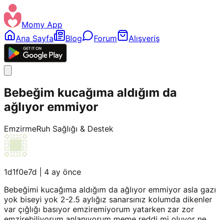
Momy App
Ana Sayfa
Blog
Forum
Alışveriş
Bebeğim kucağıma aldığım da
ağlıyor emmiyor
Emzirme
Ruh Sağlığı & Destek
1d1f0e7d
|
4 ay önce
Bebeğimi kucağıma aldığım da ağlıyor emmiyor asla gazı
yok biseyi yok 2-2.5 aylığız sanarsınız kolumda dikenler
var çığlığı basıyor emziremiyorum yatarken zar zor
emzirebiliyorum anlanıyorum meme reddi mi oluyor ne