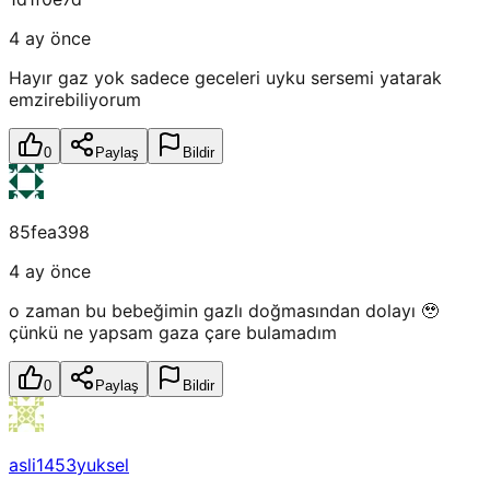
4 ay önce
Hayır gaz yok sadece geceleri uyku sersemi yatarak
emzirebiliyorum
0
Paylaş
Bildir
85fea398
4 ay önce
o zaman bu bebeğimin gazlı doğmasından dolayı 🥹
çünkü ne yapsam gaza çare bulamadım
0
Paylaş
Bildir
asli1453yuksel