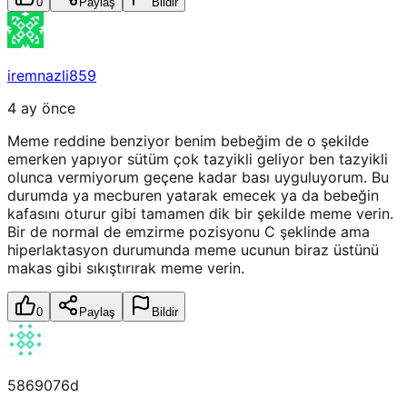
0
Paylaş
Bildir
iremnazli859
4 ay önce
Meme reddine benziyor benim bebeğim de o şekilde
emerken yapıyor sütüm çok tazyikli geliyor ben tazyikli
olunca vermiyorum geçene kadar bası uyguluyorum. Bu
durumda ya mecburen yatarak emecek ya da bebeğin
kafasını oturur gibi tamamen dik bir şekilde meme verin.
Bir de normal de emzirme pozisyonu C şeklinde ama
hiperlaktasyon durumunda meme ucunun biraz üstünü
makas gibi sıkıştırırak meme verin.
0
Paylaş
Bildir
5869076d