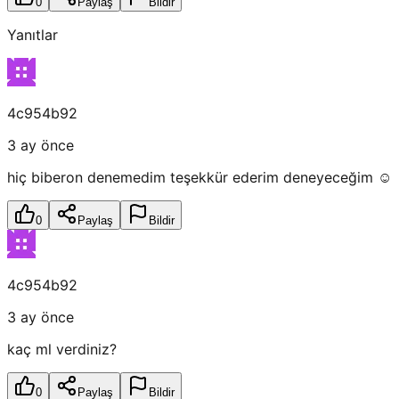
0
Paylaş
Bildir
Yanıtlar
4c954b92
3 ay önce
hiç biberon denemedim teşekkür ederim deneyeceğim ☺️
0
Paylaş
Bildir
4c954b92
3 ay önce
kaç ml verdiniz?
0
Paylaş
Bildir