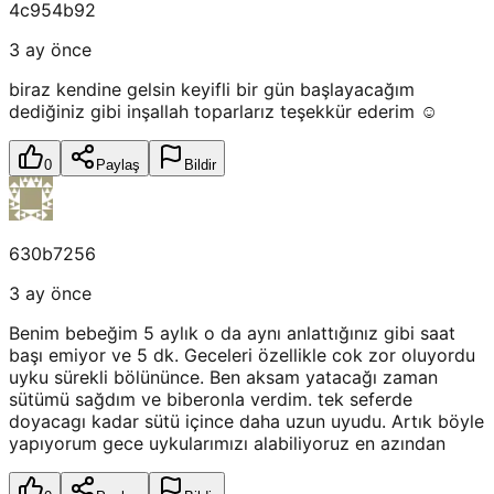
4c954b92
3 ay önce
biraz kendine gelsin keyifli bir gün başlayacağım
dediğiniz gibi inşallah toparlarız teşekkür ederim ☺️
0
Paylaş
Bildir
630b7256
3 ay önce
Benim bebeğim 5 aylık o da aynı anlattığınız gibi saat
başı emiyor ve 5 dk. Geceleri özellikle cok zor oluyordu
uyku sürekli bölününce. Ben aksam yatacağı zaman
sütümü sağdım ve biberonla verdim. tek seferde
doyacagı kadar sütü içince daha uzun uyudu. Artık böyle
yapıyorum gece uykularımızı alabiliyoruz en azından