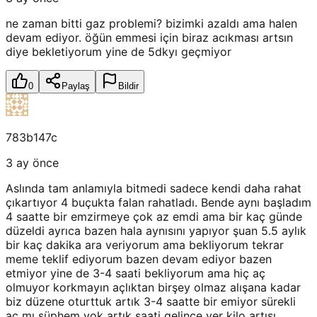
ne zaman bitti gaz problemi? bizimki azaldı ama halen
devam ediyor. öğün emmesi için biraz acıkması artsın
diye bekletiyorum yine de 5dkyı geçmiyor
0
Paylaş
Bildir
783b147c
3 ay önce
Aslında tam anlamıyla bitmedi sadece kendi daha rahat
çıkartıyor 4 buçukta falan rahatladı. Bende aynı başladım
4 saatte bir emzirmeye çok az emdi ama bir kaç günde
düzeldi ayrıca bazen hala aynısını yapıyor şuan 5.5 aylık
bir kaç dakika ara veriyorum ama bekliyorum tekrar
meme teklif ediyorum bazen devam ediyor bazen
etmiyor yine de 3-4 saati bekliyorum ama hiç aç
olmuyor korkmayın açlıktan birşey olmaz alışana kadar
biz düzene oturttuk artık 3-4 saatte bir emiyor sürekli
aç mı şüphem yok artık saati gelince yer kilo artışı