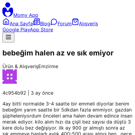
Momy App
Ana Sayfa
Blog
Forum
Alışveriş
Google Play
App Store
bebeğim halen az ve sık emiyor
Ürün & Alışveriş
Emzirme
4c954b92
|
3 ay önce
4ay bitti normalde 3-4 saatte bir emmeli diyorlar benim
bebeğim yarım saatte bir 5dkdan fazla emmiyor. gazdan
şüpheleniyordum önceleri ama halen devam edince insan
merak ediyor. kilo alım hızı da çişli bez sayısı da düştü 3
kere dolu bez değişiyor. ilk ay 900 gr almıştı sonra az
sık emmeye başladı aylık 400-500 arası almış hep.. gece