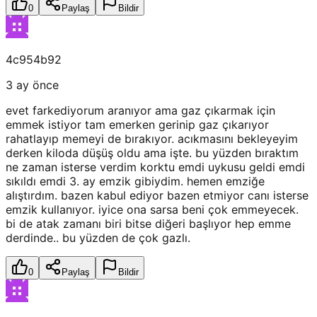
0
Paylaş
Bildir
4c954b92
3 ay önce
evet farkediyorum aranıyor ama gaz çıkarmak için
emmek istiyor tam emerken gerinip gaz çıkarıyor
rahatlayıp memeyi de bırakıyor. acıkmasını bekleyeyim
derken kiloda düşüş oldu ama işte. bu yüzden bıraktım
ne zaman isterse verdim korktu emdi uykusu geldi emdi
sıkıldı emdi 3. ay emzik gibiydim. hemen emziğe
alıştırdım. bazen kabul ediyor bazen etmiyor canı isterse
emzik kullanıyor. iyice ona sarsa beni çok emmeyecek.
bi de atak zamanı biri bitse diğeri başlıyor hep emme
derdinde.. bu yüzden de çok gazlı.
0
Paylaş
Bildir