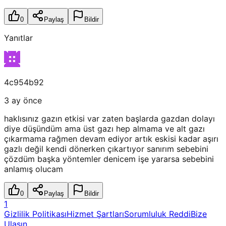
0
Paylaş
Bildir
Yanıtlar
4c954b92
3 ay önce
haklısınız gazın etkisi var zaten başlarda gazdan dolayı
diye düşündüm ama üst gazı hep almama ve alt gazı
çıkarmama rağmen devam ediyor artık eskisi kadar aşırı
gazlı değil kendi dönerken çıkartıyor sanırım sebebini
çözdüm başka yöntemler denicem işe yararsa sebebini
anlamış olucam
0
Paylaş
Bildir
1
Gizlilik Politikası
Hizmet Şartları
Sorumluluk Reddi
Bize
Ulaşın