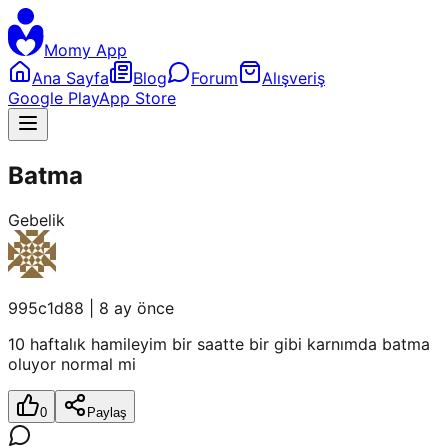
Momy App
Ana Sayfa
Blog
Forum
Alışveriş
Google Play
App Store
Batma
Gebelik
995c1d88
|
8 ay önce
10 haftalık hamileyim bir saatte bir gibi karnımda batma
oluyor normal mi
0
Paylaş