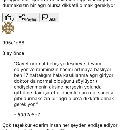
durmaksızın bir ağrı olursa dikkatli olmak gerekiyor
0
Paylaş
Bildir
995c1d88
8 ay önce
“
Gayet normal bebiş yerleşmeye devam
ediyor ve rahminizin hacmi artmaya başlıyor
ben 17 haftalığım hala kasıklarıma ağrı giriyor
doktor da normal olduğunu söylüyor:)
endişelenmenin aksine herşeyin yolunda
gittiğine dair işarettir önemli olan regl sancısı
gibi durmaksızın bir ağrı olursa dikkatli olmak
gerekiyor
”
-
6992e8e7
Çok teşekkür ederim insan her şeyden endişe ediyor