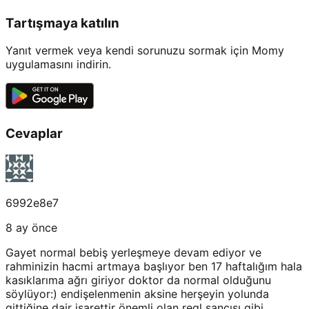
Tartışmaya katılın
Yanıt vermek veya kendi sorunuzu sormak için Momy
uygulamasını indirin.
Cevaplar
6992e8e7
8 ay önce
Gayet normal bebiş yerleşmeye devam ediyor ve
rahminizin hacmi artmaya başlıyor ben 17 haftalığım hala
kasıklarıma ağrı giriyor doktor da normal olduğunu
söylüyor:) endişelenmenin aksine herşeyin yolunda
gittiğine dair işarettir önemli olan regl sancısı gibi