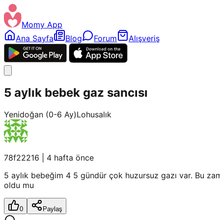
Momy App
Ana Sayfa
Blog
Forum
Alışveriş
5 aylık bebek gaz sancısı
Yenidoğan (0-6 Ay)
Lohusalık
78f22216
|
4 hafta önce
5 aylık bebeğim 4 5 gündür çok huzursuz gazı var. Bu za
oldu mu
0
Paylaş