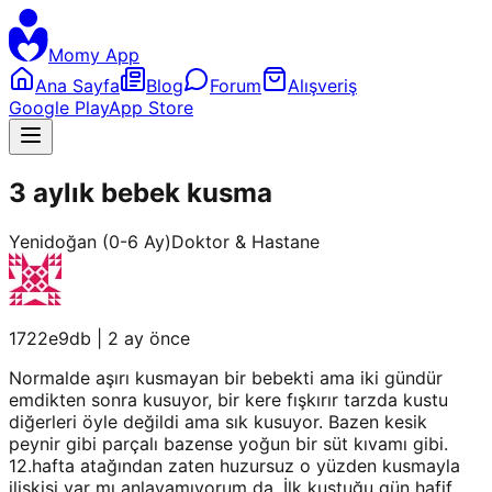
Momy App
Ana Sayfa
Blog
Forum
Alışveriş
Google Play
App Store
3 aylık bebek kusma
Yenidoğan (0-6 Ay)
Doktor & Hastane
1722e9db
|
2 ay önce
Normalde aşırı kusmayan bir bebekti ama iki gündür
emdikten sonra kusuyor, bir kere fışkırır tarzda kustu
diğerleri öyle değildi ama sık kusuyor. Bazen kesik
peynir gibi parçalı bazense yoğun bir süt kıvamı gibi.
12.hafta atağından zaten huzursuz o yüzden kusmayla
ilişkisi var mı anlayamıyorum da. İlk kustuğu gün hafif