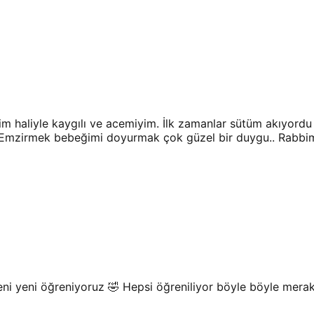
ğim haliyle kaygılı ve acemiyim. İlk zamanlar sütüm akıyor
Emzirmek bebeğimi doyurmak çok güzel bir duygu.. Rabbim 
ni yeni öğreniyoruz 🤣 Hepsi öğreniliyor böyle böyle mera