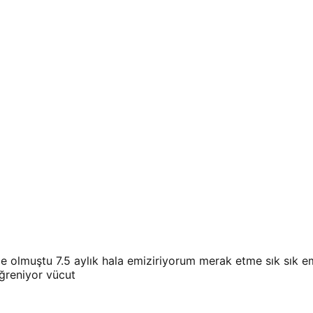
de olmuştu 7.5 aylık hala emiziriyorum merak etme sık sık em
öğreniyor vücut