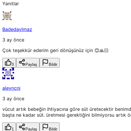
Yanıtlar
Badedaylmaz
3 ay önce
Çok teşekkür ederim geri dönüşünüz için 😊🙏🏻
0
Paylaş
Bildir
aleyncni
3 ay önce
vücut artık bebeğin ihtiyacına göre süt üretecektir benim
başta ne kadar süt. üretmesi gerektiğini bilmiyorsu artık 
1
Paylaş
Bildir