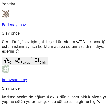
Yanıtlar
Badedaylmaz
3 ay önce
Geri dönüşünüz için çok teşekkür ederim🙏🏻😊 İlk anneli
üstüm ıslanmayınca korktum acaba sütüm azaldı mı diye. 
ederim 😊
0
Paylaş
Bildir
İrmozsamuray
3 ay önce
Korkma benim de oğlum 4 aylık dün sünnet olduk bizde ye
yapma sütün yeter her şekilde süt stresine girme hiç 🥰