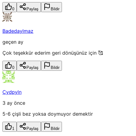
0
Paylaş
Bildir
Badedaylmaz
geçen ay
Çok teşekkür ederim geri dönüşünüz için 🥰
0
Paylaş
Bildir
Cydpyln
3 ay önce
5-6 çişli bez yoksa doymuyor demektir
1
Paylaş
Bildir