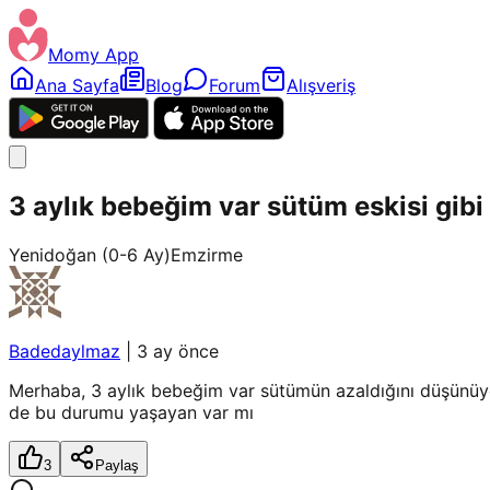
Momy App
Ana Sayfa
Blog
Forum
Alışveriş
3 aylık bebeğim var sütüm eskisi gib
Yenidoğan (0-6 Ay)
Emzirme
Badedaylmaz
|
3 ay önce
Merhaba, 3 aylık bebeğim var sütümün azaldığını düşünüyo
de bu durumu yaşayan var mı
3
Paylaş