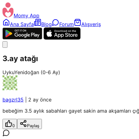
Momy App
Ana Sayfa
Blog
Forum
Alışveriş
3.ay atağı
Uyku
Yenidoğan (0-6 Ay)
bagzrl35
|
2 ay önce
bebeğim 3.5 aylık sabahları gayet sakin ama akşamları çı
0
Paylaş