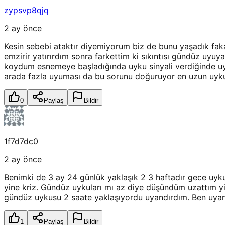
zypsvp8qjq
2 ay önce
Kesin sebebi ataktır diyemiyorum biz de bunu yaşadık fak
emzirir yatırırdım sonra farkettim ki sıkıntısı gündüz 
koydum esnemeye başladığında uyku sinyali verdiğinde uyu
arada fazla uyuması da bu sorunu doğuruyor en uzun uykus
0
Paylaş
Bildir
1f7d7dc0
2 ay önce
Benimki de 3 ay 24 günlük yaklaşık 2 3 haftadır gece uyk
yine kriz. Gündüz uykuları mı az diye düşündüm uzattım y
gündüz uykusu 2 saate yaklaşıyordu uyandırdım. Ben uyand
1
Paylaş
Bildir