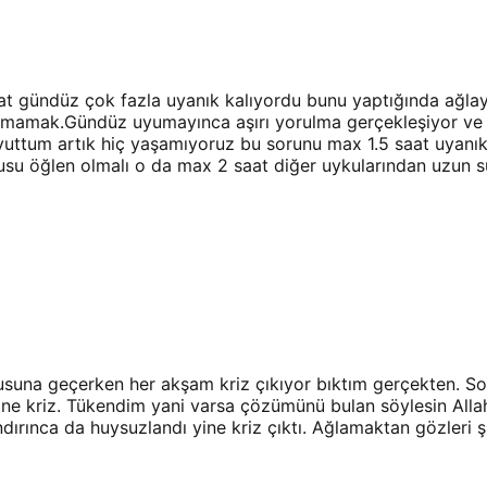
at gündüz çok fazla uyanık kalıyordu bunu yaptığında ağla
uyuyamamak.Gündüz uyumayınca aşırı yorulma gerçekleşiyor 
ttum artık hiç yaşamıyoruz bu sorunu max 1.5 saat uyanık 
u öğlen olmalı o da max 2 saat diğer uykularından uzun sü
usuna geçerken her akşam kriz çıkıyor bıktım gerçekten. So
ine kriz. Tükendim yani varsa çözümünü bulan söylesin All
ırınca da huysuzlandı yine kriz çıktı. Ağlamaktan gözleri 